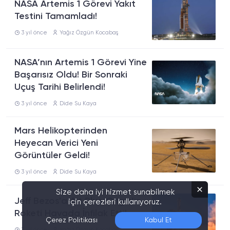
NASA Artemis 1 Görevi Yakıt
Testini Tamamladı!
3 yıl önce
Yağız Özgün Kocabaş
NASA’nın Artemis 1 Görevi Yine
Başarısız Oldu! Bir Sonraki
Uçuş Tarihi Belirlendi!
3 yıl önce
Dide Su Kaya
Mars Helikopterinden
Heyecan Verici Yeni
Görüntüler Geldi!
3 yıl önce
Dide Su Kaya
Size daha iyi hizmet sunabilmek
Jeff Bezos’a Ait Blue Origin’in
için çerezleri kullanıyoruz.
Roketi Havada İnfilak Etti!
Çerez Politikası
Kabul Et
3 yıl önce
Yağız Özgün Kocabaş