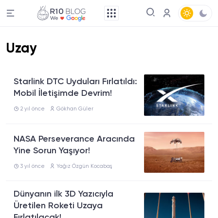
Uzay
Starlink DTC Uyduları Fırlatıldı:
Mobil İletişimde Devrim!
2 yıl önce
Gökhan Güler
NASA Perseverance Aracında
Yine Sorun Yaşıyor!
3 yıl önce
Yağız Özgün Kocabaş
Dünyanın ilk 3D Yazıcıyla
Üretilen Roketi Uzaya
Fırlatılacak!