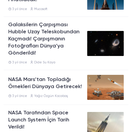
3 yıl önce
Mucosoft
Galaksilerin Çarpışması
Hubble Uzay Teleskobundan
Kaçmadı! Çarpışmanın
Fotoğrafları Dünya’ya
Gönderildi!
3 yıl önce
Dide Su Kaya
NASA Mars’tan Topladığı
Örnekleri Dünyaya Getirecek!
3 yıl önce
Yağız Özgün Kocabaş
NASA Tarafından Space
Launch System İçin Tarih
Verildi!