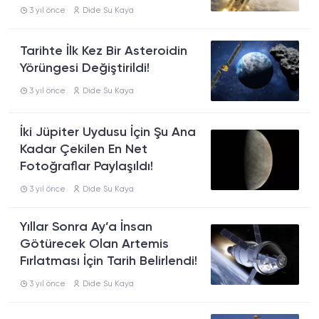
3 yıl önce
Dide Su Kaya
Tarihte İlk Kez Bir Asteroidin
Yörüngesi Değiştirildi!
3 yıl önce
Dide Su Kaya
İki Jüpiter Uydusu İçin Şu Ana
Kadar Çekilen En Net
Fotoğraflar Paylaşıldı!
3 yıl önce
Dide Su Kaya
Yıllar Sonra Ay’a İnsan
Götürecek Olan Artemis
Fırlatması İçin Tarih Belirlendi!
3 yıl önce
Dide Su Kaya