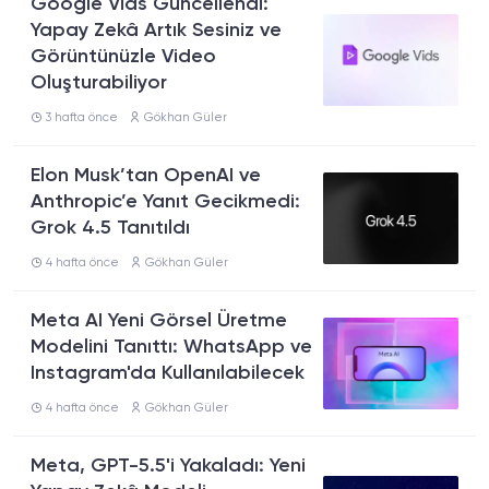
Google Vids Güncellendi:
Yapay Zekâ Artık Sesiniz ve
Görüntünüzle Video
Oluşturabiliyor
3 hafta önce
Gökhan Güler
Elon Musk’tan OpenAI ve
Anthropic’e Yanıt Gecikmedi:
Grok 4.5 Tanıtıldı
4 hafta önce
Gökhan Güler
Meta AI Yeni Görsel Üretme
Modelini Tanıttı: WhatsApp ve
Instagram'da Kullanılabilecek
4 hafta önce
Gökhan Güler
Meta, GPT-5.5'i Yakaladı: Yeni