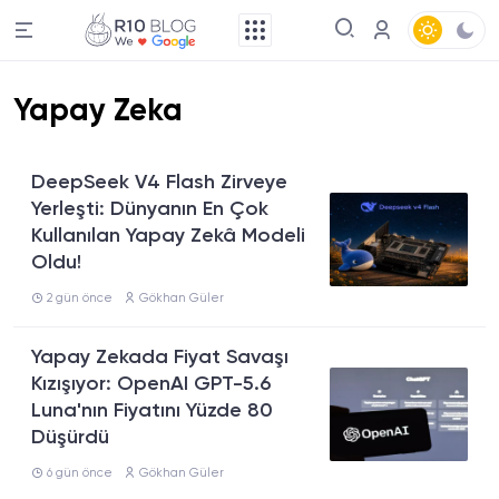
Yapay Zeka
DeepSeek V4 Flash Zirveye
Yerleşti: Dünyanın En Çok
Kullanılan Yapay Zekâ Modeli
Oldu!
2 gün önce
Gökhan Güler
Yapay Zekada Fiyat Savaşı
Kızışıyor: OpenAI GPT-5.6
Luna'nın Fiyatını Yüzde 80
Düşürdü
6 gün önce
Gökhan Güler