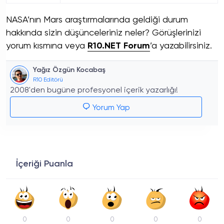
NASA’nın Mars araştırmalarında geldiği durum
hakkında sizin düşünceleriniz neler? Görüşlerinizi
yorum kısmına veya
R10.NET Forum
’a yazabilirsiniz.
Yağız Özgün Kocabaş
R10 Editörü
2008'den bugüne profesyonel içerik yazarlığı!
Yorum Yap
İçeriği Puanla
0
0
0
0
0