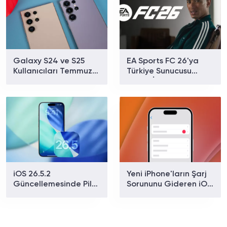
Galaxy S24 ve S25
EA Sports FC 26'ya
Kullanıcıları Temmuz
Türkiye Sunucusu
Güncellemesinin
Geldi: İstanbul
Ardından Pil ve Isınma
Altyapısıyla Ping
Sorunları Bildiriyor
Sorunu Büyük Ölçüde
Azaldı
iOS 26.5.2
Yeni iPhone'ların Şarj
Güncellemesinde Pil
Sorununu Gideren iOS
ve Isınma Sorunu Var:
26.5.1 Yayınlandı!
Kullanıcılardan Yeni
Şikayetler Geldi