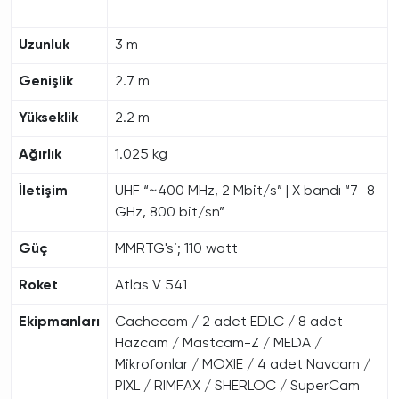
Uzunluk
3 m
Genişlik
2.7 m
Yükseklik
2.2 m
Ağırlık
1.025 kg
İletişim
UHF “~400 MHz, 2 Mbit/s” | X bandı “7–8
GHz, 800 bit/sn”
Güç
MMRTG'si; 110 watt
Roket
Atlas V 541
Ekipmanları
Cachecam / 2 adet EDLC / 8 adet
Hazcam / Mastcam-Z / MEDA /
Mikrofonlar / MOXIE / 4 adet Navcam /
PIXL / RIMFAX / SHERLOC / SuperCam