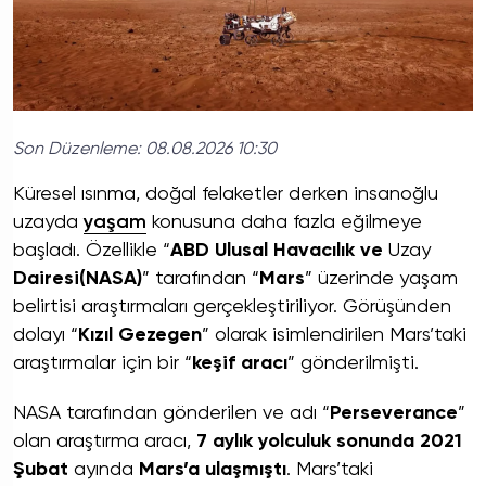
Son Düzenleme:
08.08.2026 10:30
Küresel ısınma, doğal felaketler derken insanoğlu
uzayda
yaşam
konusuna daha fazla eğilmeye
başladı. Özellikle “
ABD Ulusal Havacılık ve
Uzay
Dairesi(NASA)
” tarafından “
Mars
” üzerinde yaşam
belirtisi araştırmaları gerçekleştiriliyor. Görüşünden
dolayı “
Kızıl Gezegen
” olarak isimlendirilen Mars’taki
araştırmalar için bir “
keşif aracı
” gönderilmişti.
NASA tarafından gönderilen ve adı “
Perseverance
”
olan araştırma aracı,
7 aylık yolculuk sonunda
2021
Şubat
ayında
Mars’a ulaşmıştı
. Mars’taki