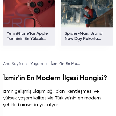
Yeni iPhone'lar Apple
Spider-Man: Brand
Tarihinin En Yüksek
New Day Rekorla
Fiyatıyla Gelecek!
Açıldı: İlk Gün
Hasılatında Avengers:
Endgame Geçiliyor
mu?
Ana Sayfa
Yaşam
İzmir'in En Modern İlçesi Hangisi?
İzmir'in En Modern İlçesi Hangisi?
İzmir, gelişmiş ulaşım ağı, planlı kentleşmesi ve
yüksek yaşam kalitesiyle Türkiye'nin en modern
şehirleri arasında yer alıyor.