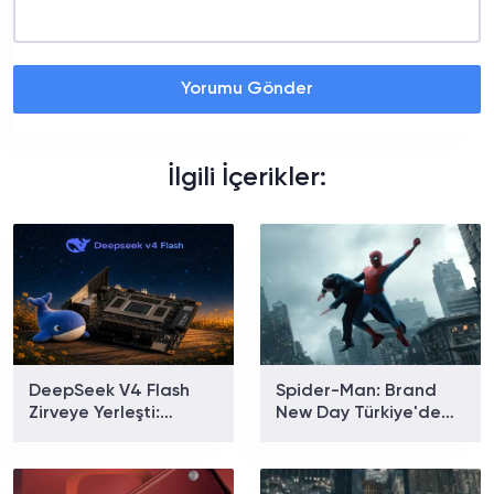
Yorumu Gönder
İlgili İçerikler:
DeepSeek V4 Flash
Spider-Man: Brand
Zirveye Yerleşti:
New Day Türkiye'de
Dünyanın En Çok
Gişe Rekoru Kırdı: Son
Kullanılan Yapay Zekâ
4,5 Yılın En İyi Açılışı
Modeli Oldu!
Geldi