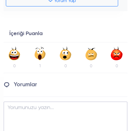
Yorum Yap
İçeriği Puanla
0
1
0
0
0
Yorumlar