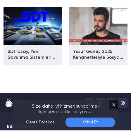
İçin Yeni Üretim
Modeli
SDT Uzay, Yeni
Yusuf Güney 2025
Savunma Sistemleri
Kehanetleriyle Sosyal
Sözleşmesini Duyurdu!
Medyayı Karıştırdı:
"Uzaylılar Aramızda
Yaşıyor, Zaman Çok
Daraldı"
Size daha iyi hizmet sunabilmek
için çerezleri kullanıyoruz.
Çerez Politikası
Kabul Et
KATEGORİLER