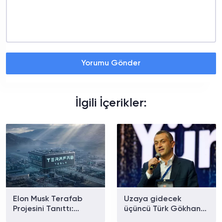
Yorumu Gönder
İlgili İçerikler:
Elon Musk Terafab
Uzaya gidecek
Projesini Tanıttı:
üçüncü Türk Gökhan
Yapay Zekâ ve Uzay
Erdem kimdir?