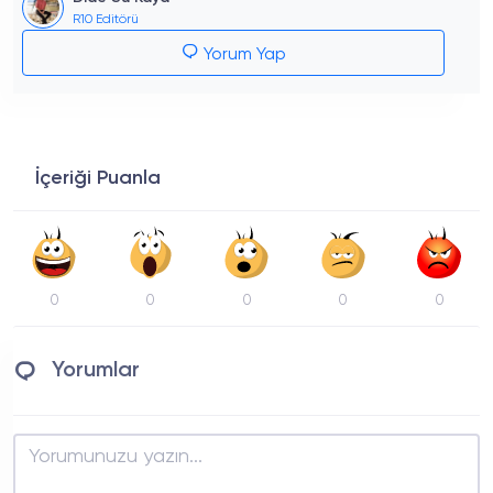
R10 Editörü
Yorum Yap
İçeriği Puanla
0
0
0
0
0
Yorumlar