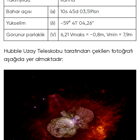
Takımyıldız
Karina
Bahar açısı
(α)
10s 45d 03,591sn
Yükselim
(δ)
-59° 41′ 04,26″
Görünür parlaklık
(V)
6,21 Vmaks = −0,8m, Vmin = 7,9m
Hubble Uzay Teleskobu tarafından çekilen fotoğrafı
aşağıda yer almaktadır: