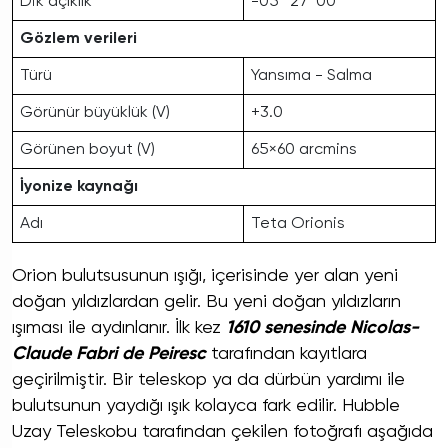
Dik açıklık
-05° 27′ 00″
Gözlem verileri
Türü
Yansıma - Salma
Görünür büyüklük (V)
+3.0
Görünen boyut (V)
65×60 arcmins
İyonize kaynağı
Adı
Teta Orionis
Orion bulutsusunun ışığı, içerisinde yer alan yeni
doğan yıldızlardan gelir. Bu yeni doğan yıldızların
ışıması ile aydınlanır. İlk kez
1610 senesinde Nicolas-
Claude Fabri de Peiresc
tarafından kayıtlara
geçirilmiştir. Bir teleskop ya da dürbün yardımı ile
bulutsunun yaydığı ışık kolayca fark edilir. Hubble
Uzay Teleskobu tarafından çekilen fotoğrafı aşağıda