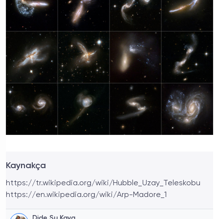
Kaynakça
https://tr.wikipedia.org/wiki/Hubble_Uzay_Teleskobu
https://en.wikipedia.org/wiki/Arp-Madore_1
Dide Su Kaya