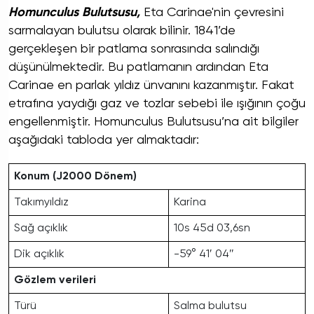
Homunculus Bulutsusu,
Eta Carinae'nin çevresini
sarmalayan bulutsu olarak bilinir. 1841’de
gerçekleşen bir patlama sonrasında salındığı
düşünülmektedir. Bu patlamanın ardından Eta
Carinae en parlak yıldız ünvanını kazanmıştır. Fakat
etrafına yaydığı gaz ve tozlar sebebi ile ışığının çoğu
engellenmiştir. Homunculus Bulutsusu’na ait bilgiler
aşağıdaki tabloda yer almaktadır:
Konum (J2000 Dönem)
Takımyıldız
Karina
Sağ açıklık
10s 45d 03,6sn
Dik açıklık
-59° 41′ 04″
Gözlem verileri
Türü
Salma bulutsu