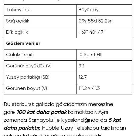
Takımyıldız
Büyük ayı
Sağ açıklık
09s 55d 52.2sn
Dik açıklık
+69° 40′ 47″
Gözlem verileri
Galaksi sınıfı
I0;Sbrst HII
Görünür büyüklük (V)
9.3
Yüzey parlaklığı (SB)
12,7
Görünen boyut (V)
11′.2 × 4′.3
Bu starburst gökada gökadamızın merkezine
göre
100 kat daha parlak
kalmaktadır. Aynı
zamanda Samayolu ile kıyaslandığında da
5 kat
daha parlaktır.
Hubble Uzay Teleskobu tarafından
çekilen fotoğrafı aşağıda yer almaktadır: