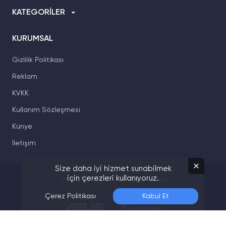
KATEGORİLER
KURUMSAL
Gizlilik Politikası
Reklam
KVKK
Kullanım Sözleşmesi
Künye
İletişim
Size daha iyi hizmet sunabilmek
için çerezleri kullanıyoruz.
R10.NET Blog Altyapı Sponsorları
Çerez Politikası
Kabul Et