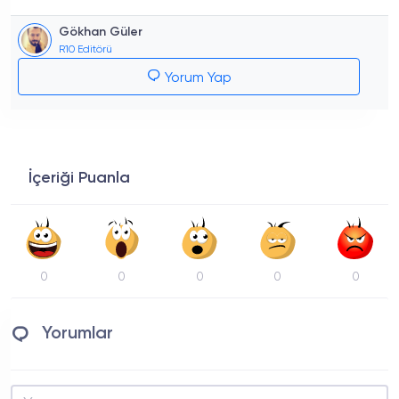
Gökhan Güler
R10 Editörü
Yorum Yap
İçeriği Puanla
0
0
0
0
0
Yorumlar