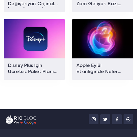
Değiştiriyor: Orijinal
Zam Geliyor: Bazı
İçerik Ödülleri İçin Yeni
Modellerde Yüzde 40
Dönem Başlıyor
Artış Bekleniyor
Disney Plus İçin
Apple Eylül
Ücretsiz Paket Planı
Etkinliğinde Neler
Doğrulandı
Tanıtılacak? iPhone 18
Pro ve Katlanabilir
iPhone İçin Geri Sayım
Başladı!