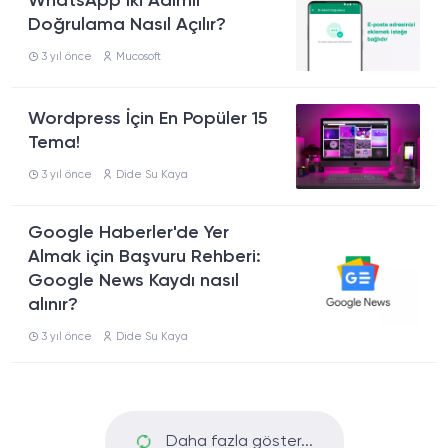
WhatsApp İki Adımlı
Doğrulama Nasıl Açılır?
3 yıl önce
Mucosoft
Wordpress İçin En Popüler 15
Tema!
3 yıl önce
Dide Su Kaya
Google Haberler'de Yer
Almak için Başvuru Rehberi:
Google News Kaydı nasıl
alınır?
3 yıl önce
Dide Su Kaya
Daha fazla göster...