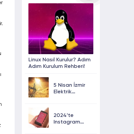
er
r.
u
Linux Nasıl Kurulur? Adım
Adım Kurulum Rehberi!
ı
5 Nisan İzmir
Elektrik
Kesintisi: 13
n
İlçede Elektrik
Olmayacak!
2024'te
Instagram
z
Keşfete