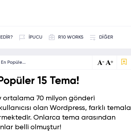
EDİR?
İPUCU
R10 WORKS
DİĞER
Wordpress İçin En Popüler 15 Tema!
Popüler 15 Tema!
y ortalama 70 milyon gönderi
kullanıcısı olan Wordpress, farklı temala
vermektedir. Onlarca tema arasından
anlar belli olmuştur!