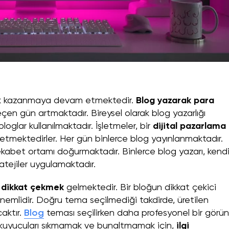
lik kazanmaya devam etmektedir.
Blog yazarak para
eçen gün artmaktadır. Bireysel olarak blog yazarlığı
loglar kullanılmaktadır. İşletmeler, bir
dijital pazarlama
h etmektedirler. Her gün binlerce blog yayınlanmaktadır.
 rekabet ortamı doğurmaktadır. Binlerce blog yazarı, kend
tratejiler uygulamaktadır.
a
dikkat çekmek
gelmektedir. Bir bloğun dikkat çekici
nemlidir. Doğru tema seçilmediği takdirde, üretilen
caktır.
Blog
teması seçilirken daha profesyonel bir görü
Okuyucuları sıkmamak ve bunaltmamak için,
ilgi