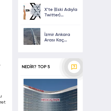
Çıkmanın En
Etkili Yolları!
X'te (Eski Adıyla
Twitter)
Yenilikler ve
Kullanıcılarına
Sunulan Son
İzmir Ankara
Özellikler 2024
Arası Kaç
Saat? Kaç Km?
Yol Tarifi
r
NEDİR? TOP 5
u
ret
a