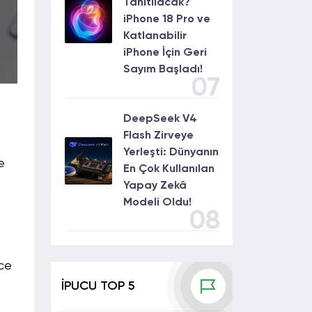
Tanıtılacak?
iPhone 18 Pro ve
Katlanabilir
iPhone İçin Geri
Sayım Başladı!
07
DeepSeek V4
Flash Zirveye
Yerleşti: Dünyanın
e
En Çok Kullanılan
Yapay Zekâ
Modeli Oldu!
08
rce
İPUCU TOP 5