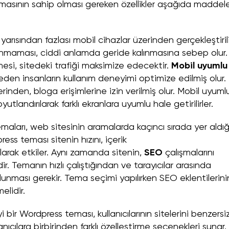
temasının sahip olması gereken özellikler aşağıda maddel
 yarısından fazlası
mobil
cihazlar üzerinden gerçekleştirili
nmaması, ciddi anlamda geride kalınmasına sebep olur.
esi, sitedeki trafiği maksimize edecektir.
Mobil uyumlu
den insanların kullanım deneyimi optimize edilmiş olur.
erinden, bloga erişimlerine izin verilmiş olur. Mobil uyuml
tlandırılarak farklı ekranlara uyumlu hale getirilirler.
aları, web sitesinin aramalarda kaçıncı sırada yer aldığ
ss teması sitenin hızını, içerik
t olarak etkiler. Aynı zamanda sitenin,
SEO
çalışmalarını
r. Temanın hızlı çalıştığından ve tarayıcılar arasında
unması gerekir. Tema seçimi yapılırken
SEO
eklentilerini
elidir.
yi bir Wordpress teması, kullanıcılarının sitelerini benzersi
cılara birbirinden farklı özelleştirme seçenekleri sunar.