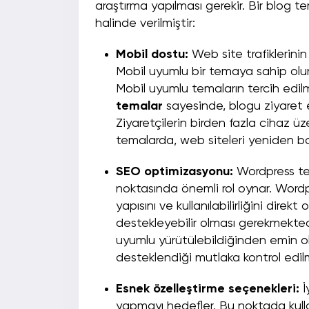
araştırma yapılması gerekir. Bir blog 
halinde verilmiştir:
Mobil dostu:
Web site trafiklerinin
Mobil
uyumlu bir temaya sahip olu
Mobil uyumlu temaların tercih edilm
temalar
sayesinde, blogu ziyaret e
Ziyaretçilerin birden fazla cihaz üz
temalarda, web siteleri yeniden boyu
SEO optimizasyonu:
Wordpress tem
noktasında önemli rol oynar. Wordpre
yapısını ve kullanılabilirliğini direk
destekleyebilir olması gerekmektedi
uyumlu yürütülebildiğinden emin ol
desteklendiği mutlaka kontrol edilm
Esnek özelleştirme seçenekleri:
İ
yapmayı hedefler. Bu noktada kullanı