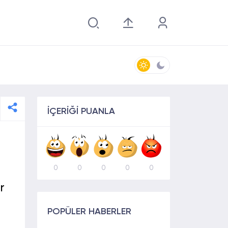
İÇERİĞİ PUANLA
0
0
0
0
0
r
POPÜLER HABERLER