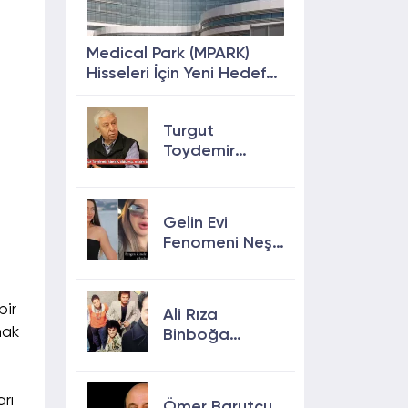
Medical Park (MPARK)
Hisseleri İçin Yeni Hedef
Fiyat: %63 Prim
Potansiyeli
Turgut
Toydemir
kimdir, öldü
mü, neden
öldü?
Gelin Evi
Fenomeni Neşe
Özkan Hayatını
Kaybetti! Neşe
Özkan kimdir,
bir
Ali Rıza
neden öldü?
nak
Binboğa
Kimdir?
Aramızda
Kalmasın
rı
Ömer Barutçu