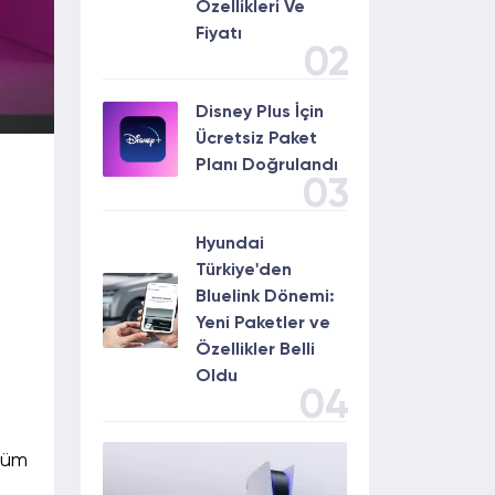
Özellikleri Ve
Fiyatı
02
Disney Plus İçin
Ücretsiz Paket
Planı Doğrulandı
03
Hyundai
Türkiye'den
Bluelink Dönemi:
Yeni Paketler ve
i
Özellikler Belli
Oldu
04
nüm