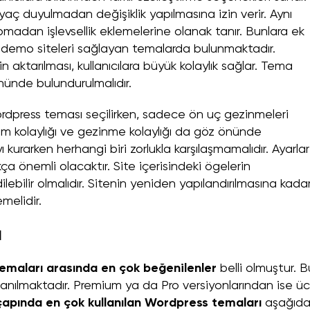
yaç duyulmadan değişiklik yapılmasına izin verir. Aynı
madan işlevsellik eklemelerine olanak tanır. Bunlara ek
k demo siteleri sağlayan temalarda bulunmaktadır.
aktarılması, kullanıcılara büyük kolaylık sağlar. Tema
nünde bulundurulmalıdır.
dpress teması seçilirken, sadece ön uç gezinmeleri
ım kolaylığı ve gezinme kolaylığı da göz önünde
ı kurarken herhangi biri zorlukla karşılaşmamalıdır. Ayarlar
kça önemli olacaktır. Site içerisindeki ögelerin
edilebilir olmalıdır. Sitenin yeniden yapılandırılmasına kada
melidir.
ı
emaları arasında en çok beğenilenler
belli olmuştur. B
lanılmaktadır. Premium ya da Pro versiyonlarından ise üc
apında en çok kullanılan Wordpress temaları
aşağıd