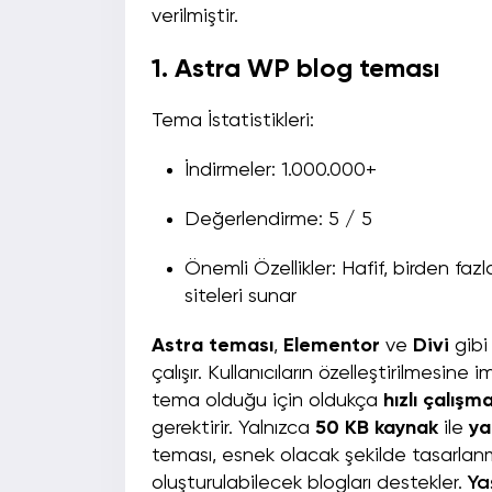
verilmiştir.
1. Astra WP blog teması
Tema İstatistikleri:
İndirmeler: 1.000.000+
Değerlendirme: 5 / 5
Önemli Özellikler: Hafif, birden fazla
siteleri sunar
Astra teması
,
Elementor
ve
Divi
gibi
çalışır. Kullanıcıların özelleştirilmesin
tema olduğu için oldukça
hızlı çalışm
gerektirir. Yalnızca
50 KB kaynak
ile
ya
teması, esnek olacak şekilde tasarlanm
oluşturulabilecek blogları destekler.
Y