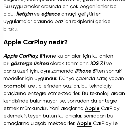
Bu uygulamalar arasında en çok beğenilenler belli
oldu.
İletişim
ve
eğlence
amaçlı geliştirilen
uygulamalar arasında bazıları rakiplerini geride
bıraktı.
Apple CarPlay nedir?
Apple CarPlay,
iPhone kullanıcıları için kullanılan
bir
gösterge ünitesi
olarak tanımlanır.
iOS 7.1
ve
daha üzeri için, aynı zamanda
iPhone 5’
ten sonraki
modeller için uygundur. Dünya çapında satış yapan
otomobil
üreticilerinden bazıları, bu teknolojiyi
araçlarına entegre etmektedirler. Bu teknoloji aracın
kendisinde bulunmuyor ise, sonradan da entegre
etmek mümkündür. Yani araçlarına
Apple
CarPlay
eklemek isteyen bütün kullanıcılar, sonradan bu
amaçlarına ulaşabilmektedirler.
Apple
CarPlay ile