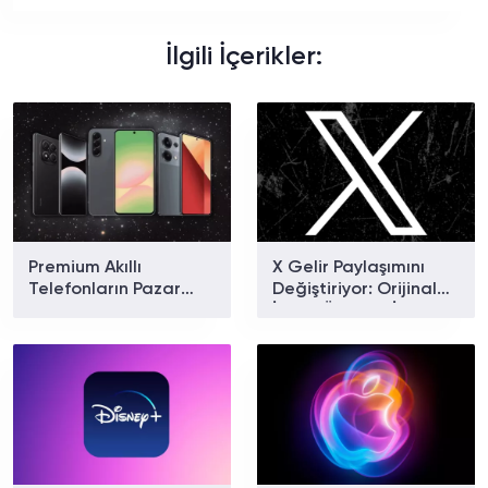
İlgili İçerikler:
Premium Akıllı
X Gelir Paylaşımını
Telefonların Pazar
Değiştiriyor: Orijinal
Payı Rekor Kırdı: Apple
İçerik Ödülleri İçin Yeni
ve Samsung Zirvede
Dönem Başlıyor