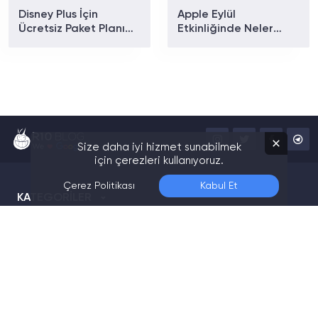
Disney Plus İçin
Apple Eylül
Ücretsiz Paket Planı
Etkinliğinde Neler
Doğrulandı
Tanıtılacak? iPhone 18
Pro ve Katlanabilir
iPhone İçin Geri Sayım
Başladı!
Size daha iyi hizmet sunabilmek
için çerezleri kullanıyoruz.
Çerez Politikası
Kabul Et
KATEGORİLER
KURUMSAL
Gizlilik Politikası
Reklam
KVKK