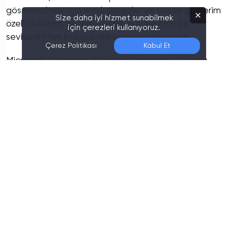
gösterebilmek için renkli simgeler ve yüzde gösterim
Size daha iyi hizmet sunabilmek
özelliği ekliyor. Bu yeni özellik, kullanıcıların pil
için çerezleri kullanıyoruz.
seviyesini tek bakışta anlamasını sağlayacak.
Çerez Politikası
Kabul Et
Microsoft, Windows 11 işletim sisteminde kullanıcı
deneyimini geliştirmeye yönelik yeni bir adım attı.
Windows Insider
blogunda paylaşılan bilgilere göre
pil simgeleri artık şarj seviyesine göre renk
değiştirerek kullanıcıya pil durumunu daha kolay
bir şekilde gösterecek.
Bu yenilik şu anda yalnızca
Windows Insider programının Dev Channel kanalına
kayıtlı kullanıcılar tarafından denenebiliyor.
Renkli Pil Simgeleri Hangi Anlamları
Taşıyor?
Yeni özellik, pil seviyesini ifade eden simgelerin renkli