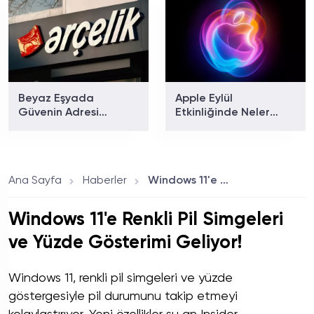
Beyaz Eşyada
Apple Eylül
Güvenin Adresi
Etkinliğinde Neler
Arçelik'ten Ev Tipi
Tanıtılacak? iPhone 18
Klima Modelleri
Pro ve Katlanabilir
iPhone İçin Geri Sayım
Başladı!
Ana Sayfa
Haberler
Windows 11'e Renkli Pil Simgeleri ve Yüzde Gösterimi Geliyor!
Windows 11'e Renkli Pil Simgeleri
ve Yüzde Gösterimi Geliyor!
Windows 11, renkli pil simgeleri ve yüzde
göstergesiyle pil durumunu takip etmeyi