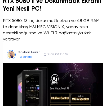
RTX 5080’li ve Dokunmatik Ekranlı
Yeni Nesil PC!
RTX 5080, 13 inç dokunmatik ekran ve 48 GB RAM
ile donatılmış MSI MEG VISION X, yapay zeka
destekli soğutma ve Wi-Fi 7 bağlantısıyla fark
yaratıyor.
Gökhan Güler
26.01.2025 14:39
R10 Editörü