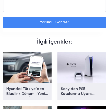
Yorumu Gönder
İlgili İçerikler:
Hyundai Türkiye'den
Sony'den PS5
Bluelink Dönemi: Yeni
Kutularına Uyarı:
Paketler ve Özellikler
Fiziksel Oyunlarda
Belli Oldu
Yeni Dönem Başlıyor