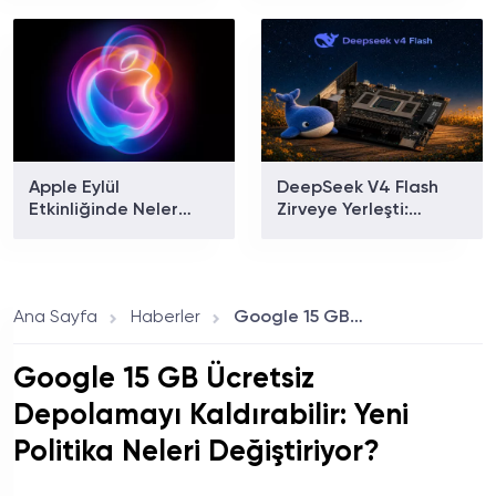
Belli Oldu
Klima Modelleri
Apple Eylül
DeepSeek V4 Flash
Etkinliğinde Neler
Zirveye Yerleşti:
Tanıtılacak? iPhone 18
Dünyanın En Çok
Pro ve Katlanabilir
Kullanılan Yapay Zekâ
iPhone İçin Geri Sayım
Modeli Oldu!
Başladı!
Ana Sayfa
Haberler
Google 15 GB Ücretsiz Depolamayı Kaldırabilir: Yeni Politika Neleri Değiştiriyor?
Google 15 GB Ücretsiz
Depolamayı Kaldırabilir: Yeni
Politika Neleri Değiştiriyor?