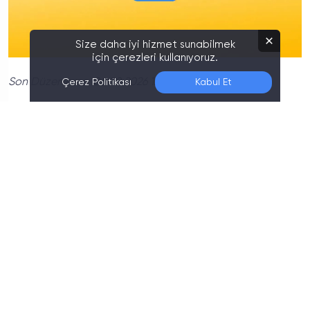
Size daha iyi hizmet sunabilmek
için çerezleri kullanıyoruz.
Son Düzenleme:
06.08.2026 12:20
Çerez Politikası
Kabul Et
Google’ın uzun süredir uyguladığı ücretsiz bulut
depolama politikasıyla ilgili yeni bir değişiklik
gündeme geldi. Daha önce yeni bir
Google
hesabı
açan herkes otomatik olarak
15 GB
ücretsiz
depolama alanına sahip olurken, ortaya çıkan
bilgilere göre bazı kullanıcıların artık yalnızca
5 GB
alanla başladığı görülüyor. Yeni sistemde 15 GB
depolama alanına ulaşmak için kullanıcıların
telefon
numarası ekleyerek hesaplarını doğrulaması
gerektiği ifade ediliyor.
15 GB için doğrulama şartı mı geliyor?