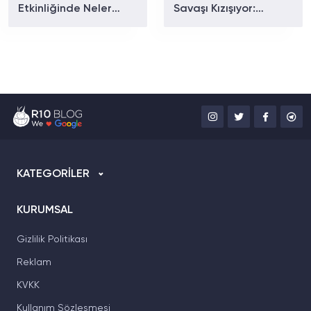
Etkinliğinde Neler
Savaşı Kızışıyor:
Tanıtılacak? iPhone 18
OpenAI GPT-5.6
Pro ve Katlanabilir
Luna'nın Fiyatını
iPhone İçin Geri Sayım
Yüzde 80 Düşürdü
Başladı!
KATEGORİLER
KURUMSAL
Gizlilik Politikası
Reklam
KVKK
Kullanım Sözleşmesi