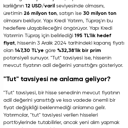
karlılığının
12 USD/varil
seviyesinde olmasını,
üretimin
26 milyon ton
, satışın ise
30 milyon ton
olmasını bekliyor. Yapı Kredi Yatırım, Tüpraş'ın bu
hedeflere ulaşabileceğini öngörüyor. Yapı Kredi
Yatırım'ın Tüpraş için belirlediği
195 TL'lik hedef
fiyat
, hissenin 3 Aralık 2024 tarihindeki kapanış fiyatı
olan
147,30 TL'ye
göre
%32,38'lik bir prim
potansiyeli sunuyor. "Tut" tavsiyesi ise, hissenin
mevcut fiyatının adil değerini yansıttığını gösteriyor.
"Tut" tavsiyesi ne anlama geliyor?
"Tut" tavsiyesi, bir hisse senedinin mevcut fiyatının
adil değerini yansıttığı ve kısa vadede önemli bir
fiyat değişikliği beklenmediği anlamına gelir.
Yatırımcılar, "tut" tavsiyesi verilen hisseleri
portföylerinde tutabilirler, ancak yeni alım yapmak