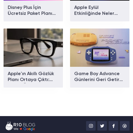
Disney Plus İçin
Apple Eylül
Ücretsiz Paket Planı
Etkinliğinde Neler
Doğrulandı
Tanıtılacak? iPhone 18
Pro ve Katlanabilir
iPhone İçin Geri Sayım
Başladı!
Apple'ın Akıllı Gözlük
Game Boy Advance
Planı Ortaya Çıktı:
Günlerini Geri Getiren
Sağlık Özellikleri Ne
KONKR Pocket
Zaman Gelecek?
Advance Duyuruldu!