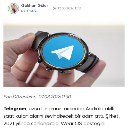
Gökhan Güler
30.05.2026 17:51
R10 Editörü
Son Düzenleme:
07.08.2026 11:30
Telegram
, uzun bir aranın ardından Android akıllı
saat kullanıcılarını sevindirecek bir adım attı. Şirket,
2021 yılında sonlandırdığı Wear OS desteğini