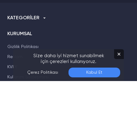
KATEGORİLER
KURUMSAL
Gizlilik Politikası
Size daha iyi hizmet sunabilmek
Reklam
için çerezleri kullanıyoruz.
KVKK
Çerez Politikası
Kabul Et
Kullanım Sözleşmesi
Künye
İletişim
R10.NET Blog Altyapı Sponsorları