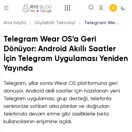
Ana Sayfa
Giyilebilir Teknoloji
Telegram Wear OS’a Geri Dönüyor: Android Akıllı Saatler İçin Telegram Uygulaması Yeniden Yayında
Telegram Wear OS’a Geri
Dönüyor: Android Akıllı Saatler
İçin Telegram Uygulaması Yeniden
Yayında
Telegram, yıllar sonra Wear OS platformuna geri
dönüyor. Android akıllı saatler için hazırlanan yeni
Telegram uygulaması; grup desteği, telefonla
senkronize sohbet arka planları ve doğrudan
telefonda devam etme gibi özelliklerle beta
kullanıcılarının erişimine açıldı.