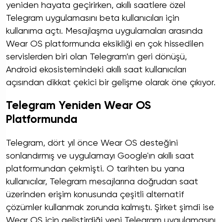
yeniden hayata geçirirken, akıllı saatlere özel
Telegram uygulamasını beta kullanıcıları için
kullanıma açtı. Mesajlaşma uygulamaları arasında
Wear OS platformunda eksikliği en çok hissedilen
servislerden biri olan Telegram’ın geri dönüşü,
Android ekosistemindeki akıllı saat kullanıcıları
açısından dikkat çekici bir gelişme olarak öne çıkıyor.
Telegram Yeniden Wear OS
Platformunda
Telegram, dört yıl önce Wear OS desteğini
sonlandırmış ve uygulamayı Google'ın akıllı saat
platformundan çekmişti. O tarihten bu yana
kullanıcılar, Telegram mesajlarına doğrudan saat
üzerinden erişim konusunda çeşitli alternatif
çözümler kullanmak zorunda kalmıştı. Şirket şimdi ise
Wear OS için geliştirdiği yeni Telegram uygulamasını