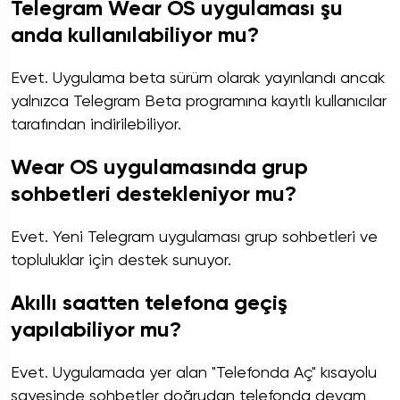
Telegram Wear OS uygulaması şu
anda kullanılabiliyor mu?
Evet. Uygulama beta sürüm olarak yayınlandı ancak
yalnızca Telegram Beta programına kayıtlı kullanıcılar
tarafından indirilebiliyor.
Wear OS uygulamasında grup
sohbetleri destekleniyor mu?
Evet. Yeni Telegram uygulaması grup sohbetleri ve
topluluklar için destek sunuyor.
Akıllı saatten telefona geçiş
yapılabiliyor mu?
Evet. Uygulamada yer alan "Telefonda Aç" kısayolu
sayesinde sohbetler doğrudan telefonda devam