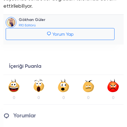
ettirilebiliyor.
Gökhan Güler
R10 Editörü
Yorum Yap
İçeriği Puanla
0
0
0
0
0
Yorumlar