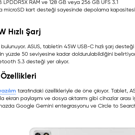
8 GB LPDDR5X RAM ve 128 GB veya 256 GB UFS 3.1
ca microSD kart desteği sayesinde depolama kapasitesi
 Hızlı Şarj
bulunuyor. ASUS, tabletin 45W USB-C hızlı şarj desteği
n yüzde 50 seviyesine kadar doldurulabildiğini belirtiyor
tooth 5.3 desteği yer alıyor.
zellikleri
yazılım
tarafındaki özellikleriyle de öne çıkıyor. Tablet, 
a ekran paylaşımı ve dosya aktarımı gibi cihazlar arası i
 cihazda Google Gemini entegrasyonu ve Circle to Searc