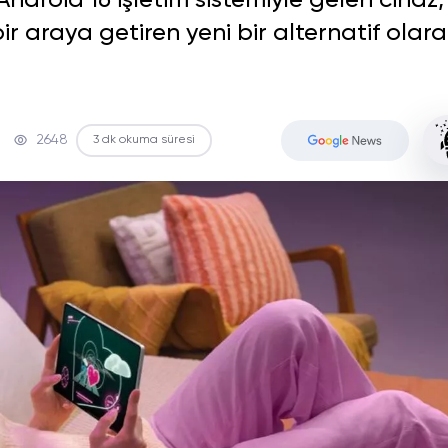
Android 16 işletim sistemiyle gelen cihaz,
 bir araya getiren yeni bir alternatif olar
2648
3 dk okuma süresi