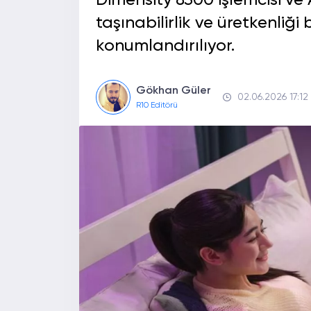
Dimensity 8300 işlemcisi ve 
taşınabilirlik ve üretkenliği
konumlandırılıyor.
Gökhan Güler
02.06.2026 17:12
R10 Editörü