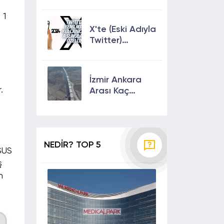
Keşfete
Çıkmanın En
 1
Etkili Yolları!
X'te (Eski Adıyla
Twitter)
Yenilikler ve
Kullanıcılarına
Sunulan Son
İzmir Ankara
Özellikler 2024
.
Arası Kaç
Saat? Kaç Km?
Yol Tarifi
NEDİR? TOP 5
ASUS
ş
h