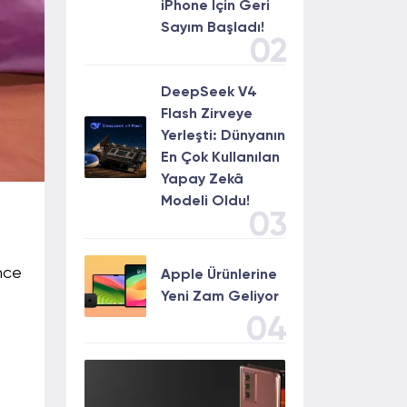
iPhone İçin Geri
Sayım Başladı!
02
DeepSeek V4
Flash Zirveye
Yerleşti: Dünyanın
En Çok Kullanılan
Yapay Zekâ
Modeli Oldu!
03
nce
Apple Ürünlerine
Yeni Zam Geliyor
04