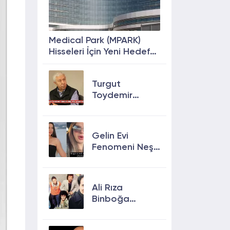
Medical Park (MPARK)
Hisseleri İçin Yeni Hedef
Fiyat: %63 Prim
Potansiyeli
Turgut
Toydemir
kimdir, öldü
mü, neden
öldü?
Gelin Evi
Fenomeni Neşe
Özkan Hayatını
Kaybetti! Neşe
Özkan kimdir,
Ali Rıza
neden öldü?
Binboğa
Kimdir?
Aramızda