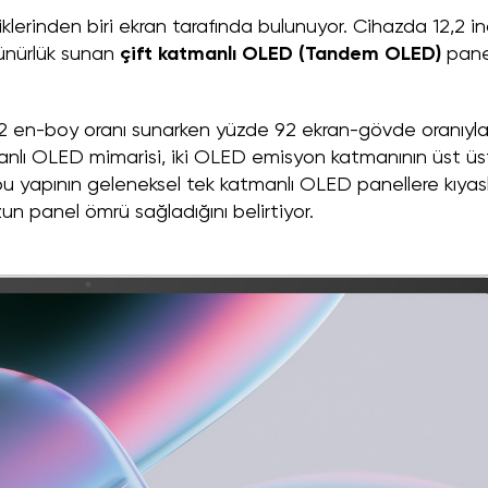
iklerinden biri ekran tarafında bulunuyor. Cihazda 12,2 i
ünürlük sunan
çift katmanlı OLED (Tandem OLED)
pane
:2 en-boy oranı sunarken yüzde 92 ekran-gövde oranıyl
tmanlı OLED mimarisi, iki OLED emisyon katmanının üst üs
t, bu yapının geleneksel tek katmanlı OLED panellere kıyas
un panel ömrü sağladığını belirtiyor.