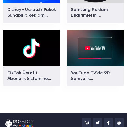
Disney+ Ücretsiz Paket
Samsung Reklam
Sunabilir: Reklam
Bildirimlerini
Destekli Yeni Seçenek
Engelleyecek: Yeni
Gündemde
Özellik Galaxy S26’da
Ortaya Çıktı
TikTok Ücretli
YouTube TV’de 90
Abonelik Sistemine
Saniyelik
Geçiyor: Reklamsız
Atlanamayan
Deneyim İçin Yeni
Reklamlar Tepki Çekti
Dönem Başladı