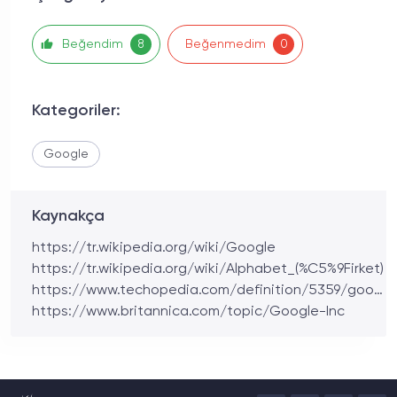
Beğendim
Beğenmedim
8
0
Kategoriler:
Google
Kaynakça
https://tr.wikipedia.org/wiki/Google
https://tr.wikipedia.org/wiki/Alphabet_(%C5%9Firket)
https://www.techopedia.com/definition/5359/googl
e
https://www.britannica.com/topic/Google-Inc