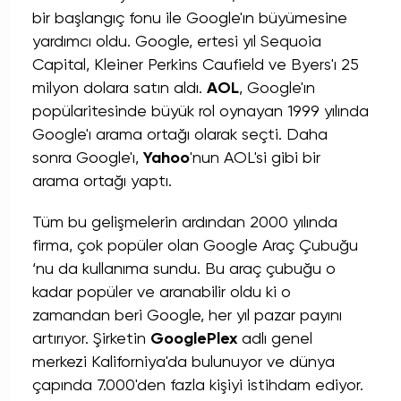
bir başlangıç ​​fonu ile Google'ın büyümesine
yardımcı oldu. Google, ertesi yıl Sequoia
Capital, Kleiner Perkins Caufield ve Byers'ı 25
milyon dolara satın aldı.
AOL
, Google'ın
popülaritesinde büyük rol oynayan 1999 yılında
Google'ı arama ortağı olarak seçti. Daha
sonra Google'ı,
Yahoo
'nun AOL'si gibi bir
arama ortağı yaptı.
Tüm bu gelişmelerin ardından 2000 yılında
firma, çok popüler olan Google Araç Çubuğu
‘nu da kullanıma sundu. Bu araç çubuğu o
kadar popüler ve aranabilir oldu ki o
zamandan beri Google, her yıl pazar payını
artırıyor. Şirketin
GooglePlex
adlı genel
merkezi Kaliforniya'da bulunuyor ve dünya
çapında 7.000'den fazla kişiyi istihdam ediyor.