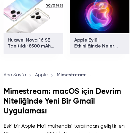
Huawei Nova 16 SE
Apple Eylül
Tanıtıldı: 8500 mAh
Etkinliğinde Neler
Batarya ve Uydu
Tanıtılacak? iPhone 18
Bağlantısıyla Dikkat
Pro ve Katlanabilir
Çekiyor
iPhone İçin Geri Sayım
Başladı!
Ana Sayfa
Apple
Mimestream: macOS için Devrim Niteliğinde Yeni Bir Gmail Uygulaması
Mimestream: macOS için Devrim
Niteliğinde Yeni Bir Gmail
Uygulaması
Eski bir Apple Mail mühendisi tarafından geliştirilen