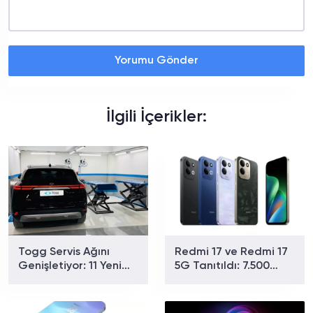
Yorumu Gönder
İlgili İçerikler:
Togg Servis Ağını
Redmi 17 ve Redmi 17
Genişletiyor: 11 Yeni
5G Tanıtıldı: 7.500
Noktayla Sayı 58'e
mAh Batarya ve 179
Ulaştı
Dolardan Başlayan
Fiyat