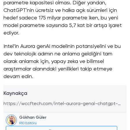
parametre kapasitesi olması. Diğer yandan,
ChatGPT'nin ücretsiz ve halka açık sürümleri için
hedef sadece 175 milyar parametre iken, bu yeni
model parametre sayısında 5,7 kat bir artışa işaret
ediyor.
Intel’in Aurora genAI modelinin potansiyelini ve bu
dev teknolojik adımın ne anlama geldiğini tam
olarak anlamak için, yapay zeka ve bilimsel
araştırmalar alanındaki yenilikleri takip etmeye
devam edin.
Kaynakça
https://wccftech.com/intel-aurora-genai-chatgpt-
competitor-generative-ai-model-with-1-trillion-
parameters/
Gökhan Güler
R10 Editörü