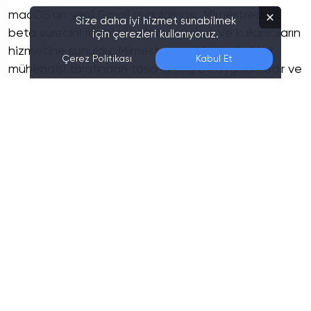
macOS'un yeni Gmail uygulaması, Mimestream,
Size daha iyi hizmet sunabilmek
beta sürecini resmi olarak tamamladı ve kullanıcıların
için çerezleri kullanıyoruz.
hizmetine sunuldu. Mimestream, bir
Apple
Mail
Çerez Politikası
Kabul Et
mühendisi tarafından tasarlanmış bir uygulamadır ve
Gmail uygulamaları arasında macOS için bugüne
kadar geliştirilmiş en ileri düzey seçenek olabilir.
Bunun nedeni, Mimestream'in Gmail'in en çok tercih
edilen özelliklerini bir araya getirerek, bunları en yeni
Apple
teknolojileriyle oluşturulmuş benzersiz bir Mac
uygulamasına dönüştürmesidir.
Mimestream'in Öne Çıkan Özellikleri
Mimestream'in diğer e-posta uygulamalarından
ayrılmasını sağlayan bir özellik, artık kullanımdan
kalkan
IMAP
protokolünün aksine resmi Gmail API'sini