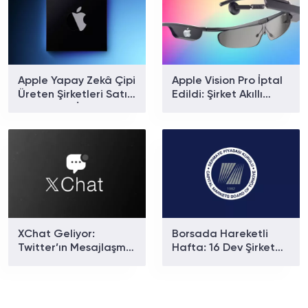
Apple Yapay Zekâ Çipi
Apple Vision Pro İptal
Üreten Şirketleri Satın
Edildi: Şirket Akıllı
Alıyor: Yeni İddialar
Gözlüklere Yöneliyor
Gündemde
XChat Geliyor:
Borsada Hareketli
Twitter’ın Mesajlaşma
Hafta: 16 Dev Şirket
Uygulaması Ne
SPK Kapısını Çaldı!
Zaman Çıkıyor?