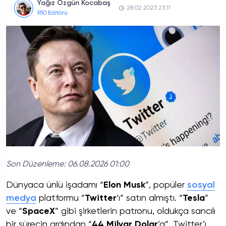
Yağız Özgün Kocabaş
28.02.2023 23:11
R10 Editörü
Son Düzenleme:
06.08.2026 01:00
Dünyaca ünlü işadamı “
Elon Musk
”, popüler
sosyal
medya
platformu “
Twitter
’ı” satın almıştı. “
Tesla
”
ve “
SpaceX
” gibi şirketlerin patronu, oldukça sancılı
bir sürecin ardından “
44 Milyar Dolar
’a”, Twitter’ı