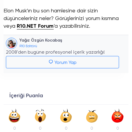
Elon Musk’ın bu son hamlesine dair sizin
düşünceleriniz neler? Görüşlerinizi yorum kısmına
veya
R10.NET Forum
’a yazabilirsiniz.
Yağız Özgün Kocabaş
R10 Editörü
2008'den bugüne profesyonel içerik yazarlığı!
Yorum Yap
İçeriği Puanla
0
0
0
0
0