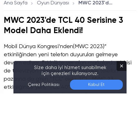
Ana Sayfa
Oyun Dünyası
MWC 2023'de TCL 40 Serisine 3 Model Daha Eklendi!
MWC 2023'de TCL 40 Serisine 3
Model Daha Eklendi!
Mobil Dünya Kongresi’nden(MWC 2023)”
etkinliğinden yeni telefon duyuruları gelmeye
devam ediyor. Etkinlikte yer alan markalardan birisi
Size daha iyi hizmet sunabilmek
de televizyon sektöründen sonra akıllı telefon
için çerezleri kullanıyoruz.
pazarına da giren “TCL” oldu. TCL, MWC 23
Çerez Politikası
Kabul Et
etkinliğinde yeni “TCL 40” serisi akıllı telefon
modellerini ve yeni tablet modellerini duyurdu.
Yağız Özgün Kocabaş
28.02.2023 23:05
R10 Editörü