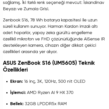
sağlamış. İki farklı renk seçeneği mevcut: İskandinav
Beyazı ve Zumaia Grisi.
Zenbook S16, 78 Wh batarya kapasitesi ile uzun
süreli kullanım sunuyor. Harman Kardon imzalı altı
adet hoparlör, yapay zeka gürültü engelleme
özellikli mikrofon ve FHD çözünürlüğünde AiSense IR
destekleyen kamera, cihazın diğer dikkat çekici
özellikleri arasında yer alıyor.
ASUS ZenBook S16 (UM5605) Teknik
Özellikleri
Ekran:
16 inç, 3K, 120Hz, 500 nit OLED
İşlemci:
AMD Ryzen AI 9 HX 370
Bellek:
32GB LPDDR5x RAM