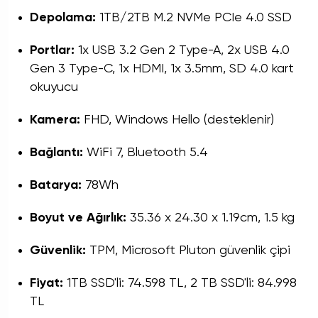
Depolama:
1TB/2TB M.2 NVMe PCIe 4.0 SSD
Portlar:
1x USB 3.2 Gen 2 Type-A, 2x USB 4.0
Gen 3 Type-C, 1x HDMI, 1x 3.5mm, SD 4.0 kart
okuyucu
Kamera:
FHD, Windows Hello (desteklenir)
Bağlantı:
WiFi 7, Bluetooth 5.4
Batarya:
78Wh
Boyut ve Ağırlık:
35.36 x 24.30 x 1.19cm, 1.5 kg
Güvenlik:
TPM, Microsoft Pluton güvenlik çipi
Fiyat:
1TB SSD'li: 74.598 TL, 2 TB SSD'li: 84.998
TL