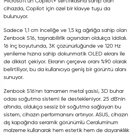
Microsoft'un Copilot+ sertifikasına sahip olan
cihazda, Copilot için özel bir klavye tuşu da
bulunuyor.
Sadece 1,1 cm inceliğe ve 1,5 kg ağırlığa sahip olan
Zenbook S16, taşınabilirlik açısından oldukça iddialı.
16 inç boyutunda, 3K çözünürlüğünde ve 120 Hz
yenileme hızına sahip dokunmatik OLED ekranı ile
de dikkat çekiyor. Ekranın çerçeve oranı %90 olarak
belirtiliyor, bu da kullanıcıya geniş bir görüntü alanı
sunuyor.
Zenbook S16'nın tamamen metal şasisi, 3D buhar
odası soğutma sistemi ile destekleniyor. 25 dB'nin
altında, oldukça sessiz bir soğutma sağlayan bu
sistem, cihazın performansını artırıyor. ASUS, cihazın
dış kapağında seramik görünümlü Ceraluminum
malzeme kullanarak hem estetik hem de dayanıklılık