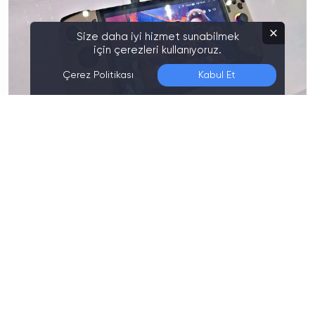
Size daha iyi hizmet sunabilmek
için çerezleri kullanıyoruz.
Çerez Politikası
Kabul Et
Son Düzenleme:
06.08.2026 01:40
COMPUTEX 2024 fuarı büyük bir heyecanla başladı
ve
MSI, yeni el konsolu Claw 8 AI Plus'ı tanıtarak
dikkatleri üzerine çekti. İşte bu devrim niteliğindeki
cihazın özellikleri ve beklenen çıkış tarihi…
MSI Claw 8 AI Plus Neler Sunuyor?
Teknoloji dünyasının gözde etkinliklerinden