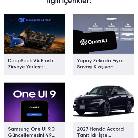
İlgili İçerikler:
DeepSeek V4 Flash
Yapay Zekada Fiyat
Zirveye Yerleşti:
Savaşı Kızışıyor:
Dünyanın En Çok
OpenAI GPT-5.6
Kullanılan Yapay Zekâ
Luna'nın Fiyatını
Modeli Oldu!
Yüzde 80 Düşürdü
Samsung One UI 9.0
2027 Honda Accord
Güncellemesini 49
Tanıtıldı: İşte