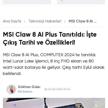
Galaxy Cihazında
Özellikleri!
Test Ediyor: İşte Tam
Liste
Ana Sayfa
Teknoloji Haberleri
MSI Claw 8 AI Plus Tanıtıldı: İşte Çıkış Tarihi ve Özellikleri!
MSI Claw 8 AI Plus Tanıtıldı: İşte
Çıkış Tarihi ve Özellikleri!
MSI Claw 8 AI Plus, COMPUTEX 2024'te tanıtıldı.
Intel Lunar Lake işlemci, 8 inç FHD ekran ve 80
watt-saat batarya ile geliyor. Çıkış tarihi Eylül olarak
belirlendi.
Gökhan Güler
04.06.2024 15:45
R10 Editörü