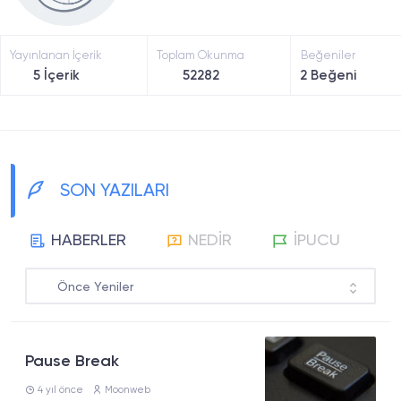
Yayınlanan İçerik
Toplam Okunma
Beğeniler
5 İçerik
52282
2 Beğeni
SON YAZILARI
HABERLER
NEDİR
İPUCU
Önce Yeniler
Önce Popüler
Pause Break
4 yıl önce
Moonweb