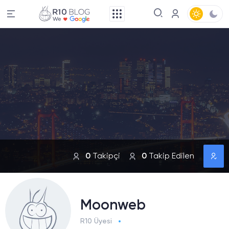
0
Takipçi
0
Takip Edilen
Moonweb
R10 Üyesi