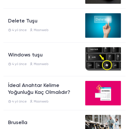
Delete Tuşu
4 yıl önce
Moonweb
Windows tuşu
4 yıl önce
Moonweb
İdeal Anahtar Kelime
Yoğunluğu Kaç Olmalıdır?
4 yıl önce
Moonweb
Brusella