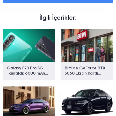
İlgili İçerikler:
Galaxy F70 Pro 5G
BİM'de GeForce RTX
Tanıtıldı: 6000 mAh
5060 Ekran Kartlı
Batarya ve 50 MP
Oyuncu Bilgisayarı
OIS'li Kamera Dikkat
Satışa Çıkıyor: Fiyatı
Çekiyor
Ne Kadar?