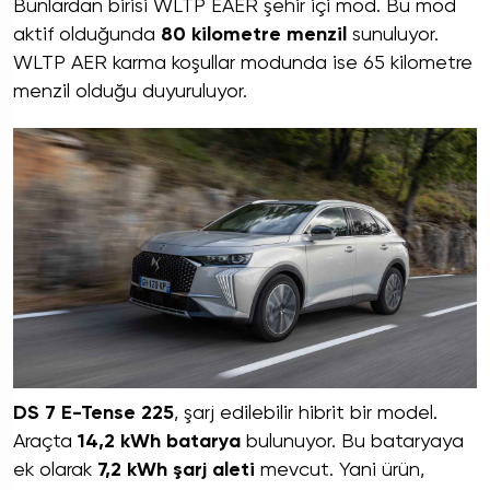
Bunlardan birisi WLTP EAER şehir içi mod. Bu mod
aktif olduğunda
80 kilometre menzil
sunuluyor.
WLTP AER karma koşullar modunda ise 65 kilometre
menzil olduğu duyuruluyor.
DS 7 E-Tense 225
, şarj edilebilir hibrit bir model.
Araçta
14,2 kWh batarya
bulunuyor. Bu bataryaya
ek olarak
7,2 kWh şarj aleti
mevcut. Yani ürün,