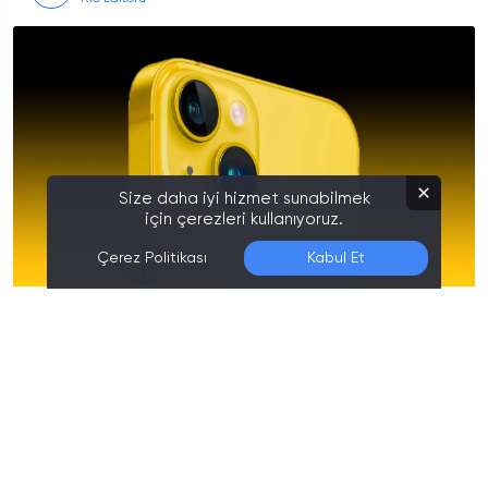
Size daha iyi hizmet sunabilmek
için çerezleri kullanıyoruz.
Çerez Politikası
Kabul Et
Son Düzenleme:
06.08.2026 01:40
Apple, yeni nesil telefonu iPhone 14 için yeni renk
seçenekleri sunabilir. Bu iddianın ortaya çıkış sebebi
aslında oldukça mantıklı. Daha önceki nesilleri
değerlendirdiğimizde yine böyle etkinlikler
gerçekleşmişti. Yani
Apple
firması, bahar aylarında