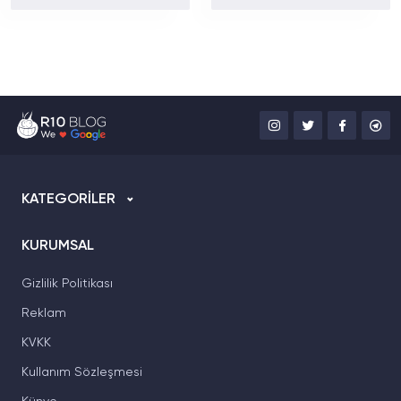
mAh Batarya ve 179
Batarya ve Uydu
Dolardan Başlayan
Bağlantısıyla Dikkat
Fiyat
Çekiyor
KATEGORİLER
KURUMSAL
Gizlilik Politikası
Reklam
KVKK
Kullanım Sözleşmesi