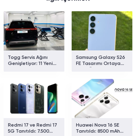
Togg Servis Ağını
Samsung Galaxy S26
Genişletiyor: 11 Yeni
FE Tasarımı Ortaya
Noktayla Sayı 58'e
Çıktı: Üç Renk
Ulaştı
Seçeneğiyle Geliyor
Redmi 17 ve Redmi 17
Huawei Nova 16 SE
5G Tanıtıldı: 7.500
Tanıtıldı: 8500 mAh