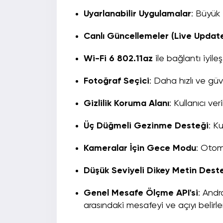
Uyarlanabilir Uygulamalar
: Büyük
Canlı Güncellemeler (Live Updat
Wi-Fi 6 802.11az
ile bağlantı iyileş
Fotoğraf Seçici
: Daha hızlı ve güve
Gizlilik Koruma Alanı
: Kullanıcı ver
Üç Düğmeli Gezinme Desteği
: K
Kameralar İçin Gece Modu
: Otom
Düşük Seviyeli Dikey Metin Dest
Genel Mesafe Ölçme API'si
: Andr
arasındaki mesafeyi ve açıyı belirl