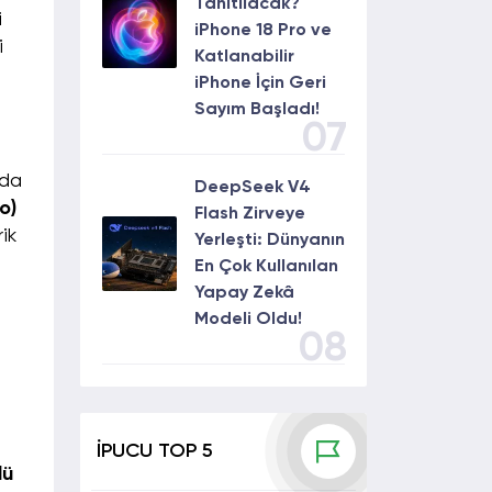
Tanıtılacak?
i
iPhone 18 Pro ve
i
Katlanabilir
iPhone İçin Geri
Sayım Başladı!
07
nda
DeepSeek V4
o)
Flash Zirveye
ik
Yerleşti: Dünyanın
En Çok Kullanılan
Yapay Zekâ
Modeli Oldu!
08
İPUCU TOP 5
lü