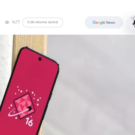
1477
5 dk okuma süresi