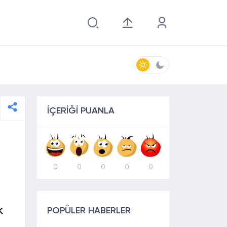
İÇERİĞİ PUANLA
0
0
0
0
0
k
POPÜLER HABERLER