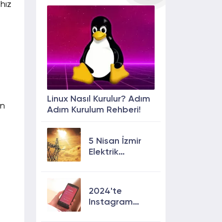
hız
Linux Nasıl Kurulur? Adım
in
Adım Kurulum Rehberi!
5 Nisan İzmir
Elektrik
Kesintisi: 13
İlçede Elektrik
Olmayacak!
2024'te
Instagram
Keşfete