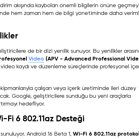
ildirim akışında kaybolan önemli bilgilerin önüne geçmey
ayesinde hem zaman hem de bilgi yönetiminde daha veriml
likler
liştiricilere de bir dizi yenilik sunuyor. Bu yenilikler arası
rofesyonel
Video
(APV - Advanced Professional Vide
i video kaydı ve düzenleme süreçlerinde profesyonel içer
ekipmanlarıyla çalışan veya içerik üretiminde ileri düzey
lacak. Google, geliştiricilere sunduğu bu yeni araçlarla
ırmayı hedefliyor.
Wi-Fi 6 802.11az Desteği
 sunuluyor. Android 16 Beta 1,
Wi-Fi 6 802.11az protoko