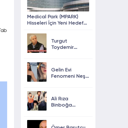
Medical Park (MPARK)
Hisseleri İçin Yeni Hedef
Fiyat: %63 Prim
&Tab
Potansiyeli
Turgut
Toydemir
kimdir, öldü
mü, neden
öldü?
Gelin Evi
Fenomeni Neşe
Özkan Hayatını
Kaybetti! Neşe
Özkan kimdir,
Ali Rıza
neden öldü?
Binboğa
Kimdir?
Aramızda
Kalmasın
Ömer Barutçu