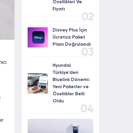
Özellikleri Ve
Fiyatı
02
Disney Plus İçin
Ücretsiz Paket
Planı Doğrulandı
03
ıcı
Hyundai
Türkiye'den
Bluelink Dönemi:
Yeni Paketler ve
Özellikler Belli
O
Oldu
04
er