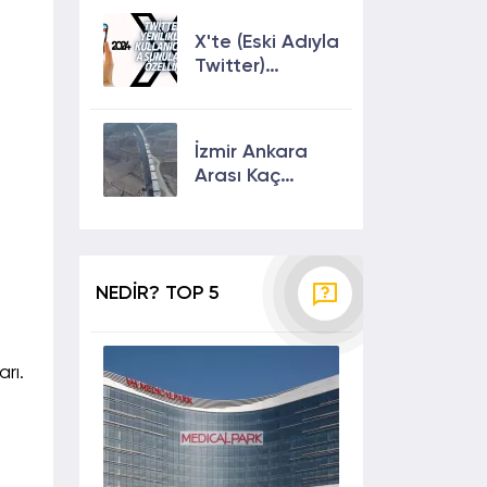
Çıkmanın En
Etkili Yolları!
X'te (Eski Adıyla
Twitter)
Yenilikler ve
Kullanıcılarına
Sunulan Son
İzmir Ankara
Özellikler 2024
Arası Kaç
Saat? Kaç Km?
Yol Tarifi
NEDİR? TOP 5
rı.