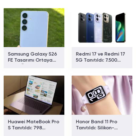
Samsung Galaxy S26
Redmi 17 ve Redmi 17
FE Tasarımı Ortaya
5G Tanıtıldı: 7.500
Çıktı: Üç Renk
mAh Batarya ve 179
Seçeneğiyle Geliyor
Dolardan Başlayan
Fiyat
Huawei MateBook Pro
Honor Band 11 Pro
S Tanıtıldı: 798
Tanıtıldı: Silikon-
Gramlık Dizüstü
Karbon Bataryasıyla