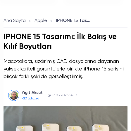
Bilgisayarın Özellikleri
26 Gün Kullanım
Ve Fiyatı
Sunuyor
Ana Sayfa
Apple
IPHONE 15 Tasarımı: İlk Bakış ve Kılıf Boyutları
IPHONE 15 Tasarımı: İlk Bakış ve
Kılıf Boyutları
Macotakara, sızdırılmış CAD dosyalarına dayanan
yüksek kaliteli görüntülerle birlikte iPhone 15 serisini
birçok farklı şekilde görselleştirmiş.
Yigit Aksüt
13.03.2023 14:53
R10 Editörü