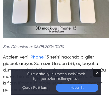
Son Düzenleme:
06.08.2026 01:00
Apple'ın yeni
iPhone
15 serisi hakkında bilgiler
giderek artıyor. Son sızıntılardan biri, üç boyutlu
dummy (maket) birimlerinin ortaya çıkması oldu. Bu
Size daha iyi hizmet sunabilmek
maket birimler, iPhone 14 serisi için tasarlanan
için çerezleri kullanıyoruz.
kılıfların iPhone 15 modellerine uyup uymayacağını
Çerez Politikası
Kabul Et
göstermek için kullanıldı.
iPhone 15 Tasarım Değişiklikleri