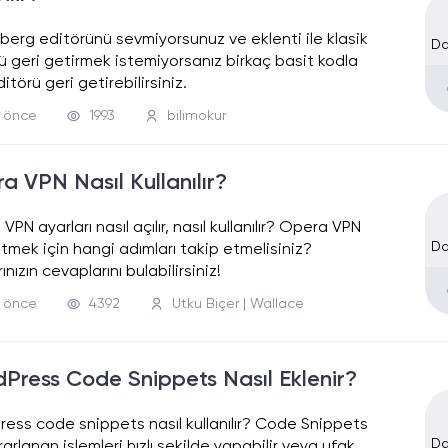
erg editörünü sevmiyorsunuz ve eklenti ile klasik
Da
ü geri getirmek istemiyorsanız birkaç basit kodla
itörü geri getirebilirsiniz.
l önce
1993
bilimokur
a VPN Nasıl Kullanılır?
PN ayarları nasıl açılır, nasıl kullanılır? Opera VPN
Da
etmek için hangi adımları takip etmelisiniz?
ınızın cevaplarını bulabilirsiniz!
l önce
4392
Utku Biçer | Wallace
Press Code Snippets Nasıl Eklenir?
ess code snippets nasıl kullanılır? Code Snippets
Da
rarlanan işlemleri hızlı şekilde yapabilir veya ufak