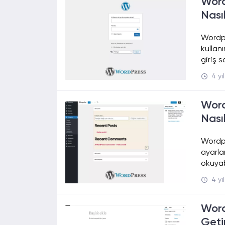
Word
Nasıl
Wordpr
kullan
giriş 
4 yı
Word
Nasıl
Wordpr
ayarla
okuyab
4 yı
Word
Getir