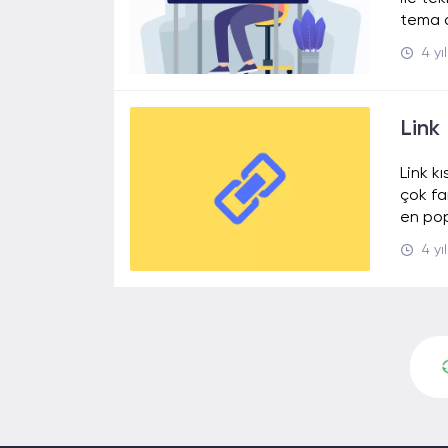
tema d
4 yı
Link 
Link k
çok far
en pop
4 yı