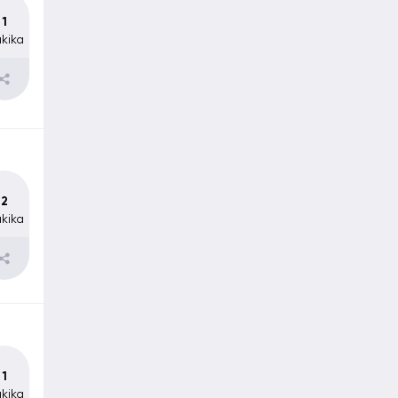
1
kika
2
kika
1
kika