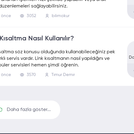
üzenlemeleri sağlayabilirsiniz.
l önce
3052
bilimokur
Kısaltma Nasıl Kullanılır?
ısaltma söz konusu olduğunda kullanabileceğiniz pek
Da
klı servis vardır. Link kısaltmanın nasıl yapıldığını ve
üler servisleri hemen şimdi öğrenin.
l önce
3570
Timur Demir
Daha fazla göster...