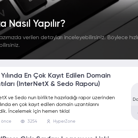
a Nasıl Yapılır?
zımızda verilen detayları inceleyebilirsiniz. Böylece hızlı
lirsiniz.
 Yılında En Çok Kayıt Edilen Domain
tıları (InterNetX & Sedo Raporu)
etX ve Sedo nun birlikte hazırladığı rapor üzerinden
Da
ılında en çok kayıt edilen domain uzantılarını
dik. İncelemek için hemen tıkla!
l önce
3254
HyperZone