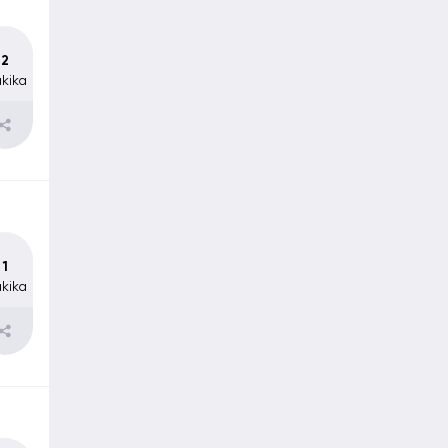
2
kika
1
kika