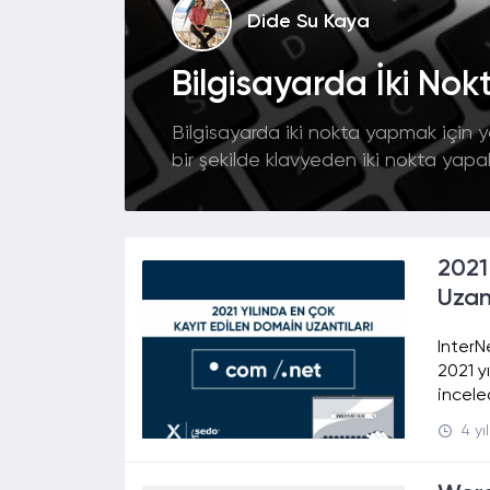
Dide Su Kaya
Bilgisayarda İki Nokt
Bilgisayarda iki nokta yapmak için ya
bir şekilde klavyeden iki nokta yapabi
2021
Uzan
InterN
2021 y
incele
4 yı