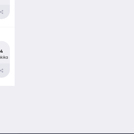
4
kika