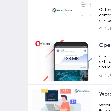
Gutenb
editör
eski ed
4 yı
Oper
Opera V
aktif 
Sorular
4 yı
Word
WordPr
ile tek