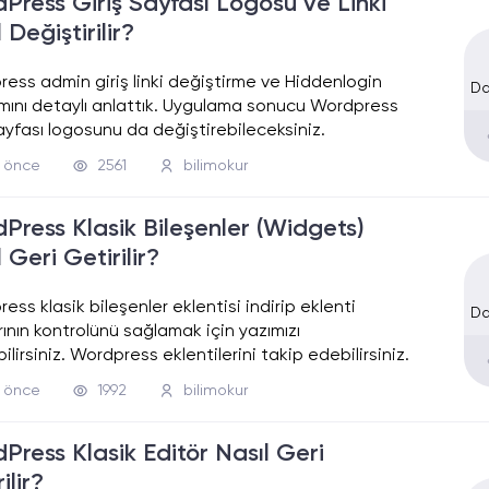
Press Giriş Sayfası Logosu ve Linki
 Değiştirilir?
ess admin giriş linki değiştirme ve Hiddenlogin
Da
ımını detaylı anlattık. Uygulama sonucu Wordpress
sayfası logosunu da değiştirebileceksiniz.
l önce
2561
bilimokur
Press Klasik Bileşenler (Widgets)
 Geri Getirilir?
ess klasik bileşenler eklentisi indirip eklenti
Da
rının kontrolünü sağlamak için yazımızı
ilirsiniz. Wordpress eklentilerini takip edebilirsiniz.
l önce
1992
bilimokur
Press Klasik Editör Nasıl Geri
ilir?