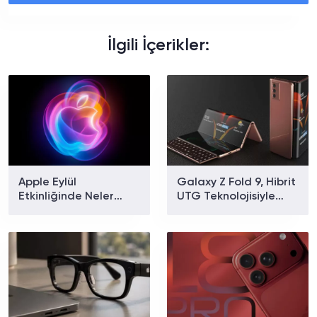
İlgili İçerikler:
Apple Eylül
Galaxy Z Fold 9, Hibrit
Etkinliğinde Neler
UTG Teknolojisiyle
Tanıtılacak? iPhone 18
Gelecek: Daha Kolay
Pro ve Katlanabilir
Katlanma ve Daha Az
iPhone İçin Geri Sayım
Kırışıklık Yolda
Başladı!