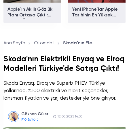
Apple'ın Akıllı Gözlük
Yeni iPhone'lar Apple
Planı Ortaya Çıktı:
Tarihinin En Yüksek
Sağlık Özellikleri Ne
Fiyatıyla Gelecek!
Zaman Gelecek?
Ana Sayfa
Otomobil
Skoda'nın Elektrikli Enyaq ve Elroq Modelleri Türkiye'de Satışa Çıktı!
Skoda'nın Elektrikli Enyaq ve Elroq
Modelleri Türkiye'de Satışa Çıktı!
Skoda Enyaq, Elroq ve Superb PHEV Türkiye
yollarında. %100 elektrikli ve hibrit seçenekler,
lansman fiyatları ve şarj destekleriyle öne çıkıyor.
Gökhan Güler
12.05.2025 14:36
R10 Editörü