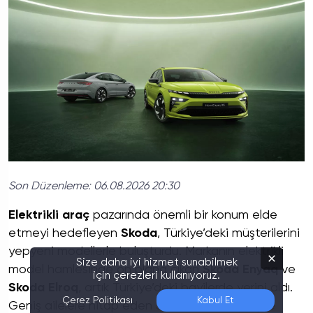
Son Düzenleme:
06.08.2026 20:30
Elektrikli araç
pazarında önemli bir konum elde
etmeyi hedefleyen
Skoda
, Türkiye’deki müşterilerini
yepyeni modellerle buluşturdu. Markanın elektrikli
Size daha iyi hizmet sunabilmek
model hamlesinde ön plana çıkan
Skoda Enyaq
ve
için çerezleri kullanıyoruz.
Skoda Elroq
, artık Türkiye’deki bayilerde yerini aldı.
Çerez Politikası
Kabul Et
Geniş ailelere hitap eden SUV modeli Enyaq ile