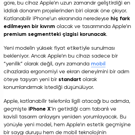
göre, bu cihaz Apple’ın uzun zamandır geliştirdiği en
iddialı donanım projelerinden biri olarak öne çıkıyor.
Katlanabilir iPhone’un ekranında neredeyse
hiç fark
edilmeyen bir kıvrım
olacak ve tasarımında Apple’ın
premium segmentteki çizgisi korunacak
.
Yeni modelin yüksek fiyat etiketiyle sunulması
bekleniyor. Ancak Apple’ın bu cihazı sadece bir
“yenilik” olarak değil, aynı zamanda
mobil
cihazlarda ergonomiyi ve ekran deneyimini bir adım
öteye taşıyan yeni bir
standart
olarak
konumlandırmak istediği düşünülüyor.
Apple, katlanabilir telefonla ilgili atacağı bu adımda,
geçmişte
iPhone X
’in getirdiği cam tabanlı ve
kavisli tasarım anlayışını yeniden yorumlayacak. Bu
yönüyle yeni model, hem Apple’ın estetik geçmişine
bir saygı duruşu hem de mobil teknolojinin