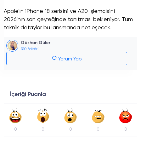
Apple’ın iPhone 18 serisini ve A20 işlemcisini
2026’nın son çeyreğinde tanıtması bekleniyor. Tüm
teknik detaylar bu lansmanda netleşecek.
Gökhan Güler
R10 Editörü
Yorum Yap
İçeriği Puanla
0
0
0
0
0