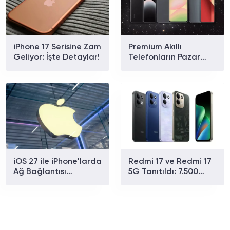
iPhone 17 Serisine Zam
Premium Akıllı
Geliyor: İşte Detaylar!
Telefonların Pazar
Payı Rekor Kırdı: Apple
ve Samsung Zirvede
iOS 27 ile iPhone'larda
Redmi 17 ve Redmi 17
Ağ Bağlantısı
5G Tanıtıldı: 7.500
Sorununa Çözüm
mAh Batarya ve 179
Geliyor
Dolardan Başlayan
Fiyat