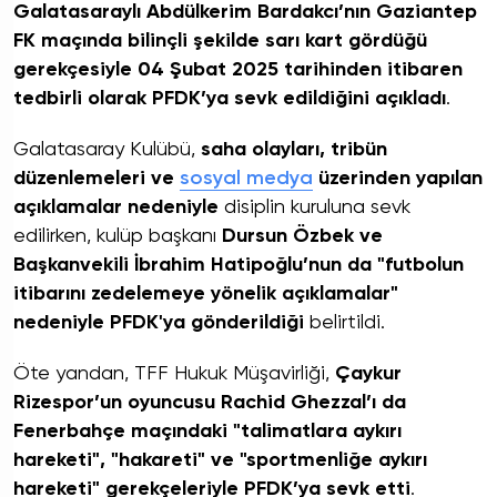
Galatasaraylı Abdülkerim Bardakcı’nın Gaziantep
FK maçında bilinçli şekilde sarı kart gördüğü
gerekçesiyle 04 Şubat 2025 tarihinden itibaren
tedbirli olarak PFDK’ya sevk edildiğini açıkladı
.
Galatasaray Kulübü,
saha olayları, tribün
düzenlemeleri ve
sosyal medya
üzerinden yapılan
açıklamalar nedeniyle
disiplin kuruluna sevk
edilirken, kulüp başkanı
Dursun Özbek ve
Başkanvekili İbrahim Hatipoğlu’nun da "futbolun
itibarını zedelemeye yönelik açıklamalar"
nedeniyle PFDK'ya gönderildiği
belirtildi.
Öte yandan, TFF Hukuk Müşavirliği,
Çaykur
Rizespor’un oyuncusu Rachid Ghezzal’ı da
Fenerbahçe maçındaki "talimatlara aykırı
hareketi", "hakareti" ve "sportmenliğe aykırı
hareketi" gerekçeleriyle PFDK’ya sevk etti
.