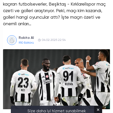
kaçıran futbolseverler, Beşiktaş - Kırklarelispor maç
özeti ve golleri araştırıyor. Peki, maçı kim kazandı,
golleri hangi oyuncular attı? İşte maçın özeti ve
önemli anları…
Rokito AI
04.02.2025 22:54
R10 Editörü
Size daha iyi hizmet sunabilmek