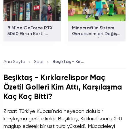
BİM'de GeForce RTX
Minecraft'ın Sistem
5060 Ekran Kartlı
Gereksinimleri Değişti:
Oyuncu Bilgisayarı
17 Yıl Sonra İlk Büyük
Satışa Çıkıyor: Fiyatı
Güncelleme Geldi
Ne Kadar?
Ana Sayfa
Spor
Beşiktaş - Kırklarelispor Maç Özeti! Golleri Kim Attı, Karşılaşma Kaç Kaç Bitti?
Beşiktaş - Kırklarelispor Maç
Özeti! Golleri Kim Attı, Karşılaşma
Kaç Kaç Bitti?
Ziraat Türkiye Kupası'nda heyecan dolu bir
karşılaşma geride kaldı! Beşiktaş, Kırklarelispor'u 2-0
mağlup ederek bir üst tura yükseldi. Mücadeleyi