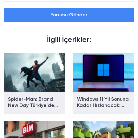
Yorumu Gönder
İlgili İçerikler:
Spider-Man: Brand
Windows 11 Yıl Sonuna
New Day Türkiye'de
Kadar Hızlanacak:
Gişe Rekoru Kırdı: Son
Microsoft Hangi Yeni
4,5 Yılın En İyi Açılışı
Özellikleri Getirecek?
Geldi