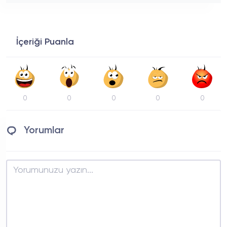
İçeriği Puanla
0
0
0
0
0
Yorumlar