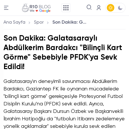
Ana Sayfa
Spor
Son Dakika: Galatasaraylı Abdülkerim Bardakcı "Bilinçli Kart Görme" Sebebiyle PFDK'ya Sevk Edildi!
Son Dakika: Galatasaraylı
Abdülkerim Bardakcı "Bilinçli Kart
Görme" Sebebiyle PFDK'ya Sevk
Edildi!
Galatasaray'ın deneyimli savunmacısı Abdülkerim
Bardakcı, Gaziantep FK ile oynanan mücadelede
"bilinçli kart görme" gerekçesiyle Profesyonel Futbol
Disiplin Kurulu’na (PFDK) sevk edildi. Ayrıca,
Galatasaray Başkanı Dursun Özbek ve Başkanvekili
İbrahim Hatipoğlu da "futbolun itibarını zedelemeye
yönelik açıklamalar" sebebiyle kurula sevk edilen