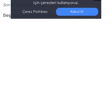
için çerezleri kullanıyoruz.
Son Düzenleme:
06.08.2026 01:30
Çerez Politikası
Kabul Et
Beşiktaş, kendi sahasında konuk ettiği
Kırklarelispor’u
2-0'lık skorla mağlup ederek Ziraat
Türkiye Kupası'nda bir üst tura adını yazdırdı
.
Mücadelede siyah-beyazlı ekibin golleri
dikkat
çekerken
, futbolseverler karşılaşmanın önemli
anlarını yeniden izlemek için maç özetine ulaşmak
istiyor.
Maçın geniş özeti, goller ve kritik
pozisyonlar haberimizde…
Beşiktaş - Kırklarelispor Maçı Kaç Kaç
Bitti?
Beşiktaş, Kırklarelispor'u 2-0 mağlup ederek tur
atladı.
Mücadelede siyah-beyazlı ekibin üstün
oyunu dikkat çekerken, Kırklarelispor'un zaman
zaman geliştirdiği ataklar sonuçsuz kaldı.