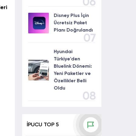
06
eri
Disney Plus İçin
Ücretsiz Paket
Planı Doğrulandı
07
i
Hyundai
Türkiye'den
Bluelink Dönemi:
Yeni Paketler ve
Özellikler Belli
Oldu
08
İPUCU TOP 5