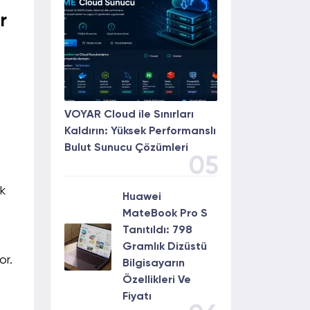
r
VOYAR Cloud ile Sınırları
Kaldırın: Yüksek Performanslı
Bulut Sunucu Çözümleri
05
k
Huawei
MateBook Pro S
Tanıtıldı: 798
Gramlık Dizüstü
or.
Bilgisayarın
Özellikleri Ve
Fiyatı