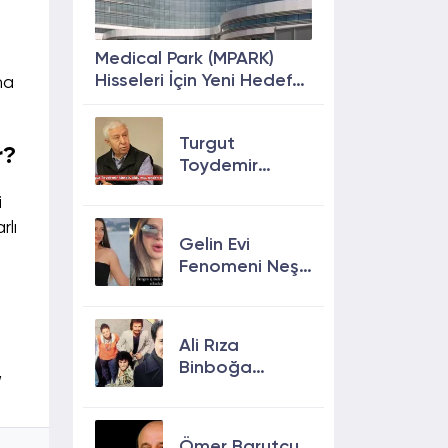
Medical Park (MPARK)
Hisseleri İçin Yeni Hedef
na
Fiyat: %63 Prim
Potansiyeli
Turgut
r?
Toydemir
kimdir, öldü
i
mü, neden
rlı
öldü?
Gelin Evi
Fenomeni Neşe
Özkan Hayatını
Kaybetti! Neşe
Özkan kimdir,
Ali Rıza
neden öldü?
Binboğa
,
Kimdir?
Aramızda
Kalmasın
Ömer Barutçu