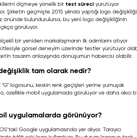
kilerini ölçmeye yönelik bir
test süreci
yürütüyor
r. Şirketin geçmişte 2015 yılında yaptığı logo değişikliği
öz önünde bulundurulursa, bu yeni logo değişikliğinin
açıkça görülüyor.
çekli bir yeniden markalaşmanın ilk adımlarını atıyor
ı kitlesiyle görsel deneyim üzerinde testler yürütüyor olabi
etin tasarım anlayışında dönüşümün habercisi olabilir.
ğişiklik tam olarak nedir?
 "G" logosunu, keskin renk geçişleri yerine yumuşak
go, özellikle mobil uygulamada görülüyor ve daha akıcı bi
bil uygulamalarda görünüyor?
iOS’taki Google uygulamasında yer alıyor. Tarayıcı