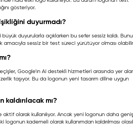
inde hâlâ eski logo kullanılıyor. Bu durum logonun test
ığını gösteriyor.
şikliğini duyurmadı?
i büyük duyurularla açıklarken bu sefer sessiz kaldı. Bun
k amacıyla sessiz bir test süreci yürütüyor olması olabilir
 mı?
çişler, Google’ın AI destekli hizmetleri arasında yer ala
zerlik taşıyor. Bu da logonun yeni tasarım diline uygun
 kaldırılacak mı?
 aktif olarak kullanılıyor. Ancak yeni logonun daha geni
ski logonun kademeli olarak kullanımdan kaldırılması olasıl