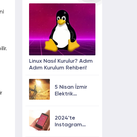
ni
lir.
Linux Nasıl Kurulur? Adım
Adım Kurulum Rehberi!
5 Nisan İzmir
r
Elektrik
Kesintisi: 13
İlçede Elektrik
Olmayacak!
2024'te
Instagram
Keşfete