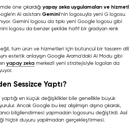
emde öne çıkardığı
yapay zeka uygulamaları ve hizmetl
oogle’ın AI asistanı
Gemini
’nin logosuyla yeni G logosu
ıyor. Gemini logosu da tıpkı yeni Google logosu gibi
ni logosu da benzer şekilde hafif bir gradyan renk
ğil, tüm ürün ve hizmetleri için bütüncül bir tasarım dil
Aynı estetik anlayışın Google Arama’daki AI Modu gibi
nın
yapay zeka
merkezli yeni stratejisiyle logoları da
yuyor.
den Sessizce Yaptı?
 yaptığı en küçük değişiklikler bile genellikle büyük
urulur. Ancak Google bu kez alışılmışın dışına çıkarak,
anıcı bilgilendirmesi yapmadan logosunu değiştirdi. Asıl
liği hiçbir duyuru yapılmadan gerçekleştirmesi.