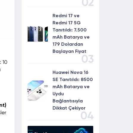
02
Redmi 17 ve
Redmi 17 5G
Tanıtıldı: 7.500
mAh Batarya ve
179 Dolardan
Başlayan Fiyat
03
k 10
u
Huawei Nova 16
SE Tanıtıldı: 8500
mAh Batarya ve
Uydu
Bağlantısıyla
nt)
Dikkat Çekiyor
ler
04