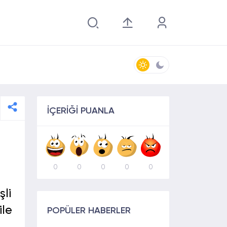
İÇERİĞİ PUANLA
0
0
0
0
0
li
ile
POPÜLER HABERLER