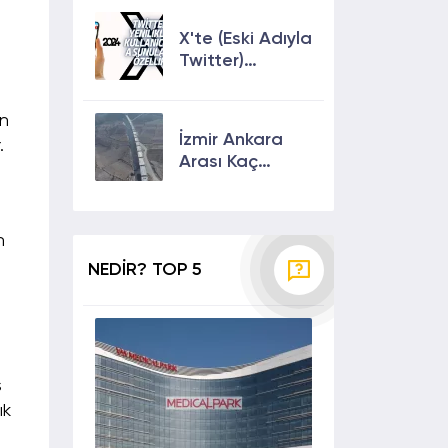
Çıkmanın En
Etkili Yolları!
X'te (Eski Adıyla
Twitter)
Yenilikler ve
Kullanıcılarına
un
Sunulan Son
İzmir Ankara
.
Özellikler 2024
Arası Kaç
Saat? Kaç Km?
Yol Tarifi
n
NEDİR? TOP 5
ş
ık