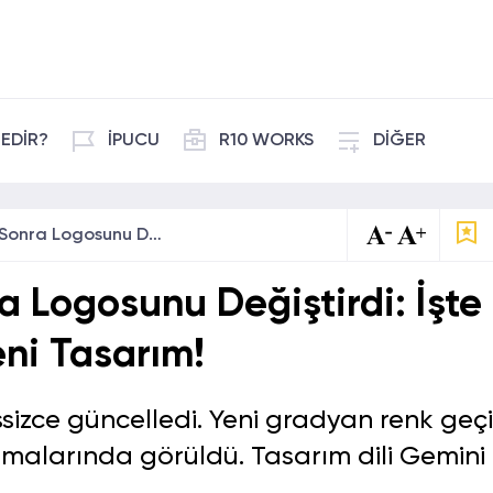
EDİR?
İPUCU
R10 WORKS
DİĞER
Google, Yıllar Sonra Logosunu Değiştirdi: İşte Gradyan Geçişli Yeni Tasarım!
a Logosunu Değiştirdi: İşte
ni Tasarım!
sizce güncelledi. Yeni gradyan renk geçiş
malarında görüldü. Tasarım dili Gemini 