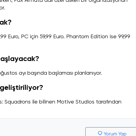
rken, Pax Armata adlı özel askeri bir organizasyonun
or.
cak?
9 Euro, PC için 59,99 Euro. Phantom Edition ise 99,99
başlayacak?
 ağustos ayı başında başlaması planlanıyor.
eliştiriliyor?
 Squadrons ile bilinen Motive Studios tarafından
Yorum Yap