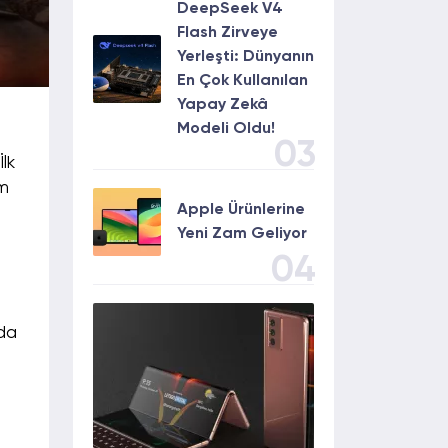
DeepSeek V4
Flash Zirveye
Yerleşti: Dünyanın
En Çok Kullanılan
Yapay Zekâ
Modeli Oldu!
03
lk
em
Apple Ürünlerine
Yeni Zam Geliyor
04
nda