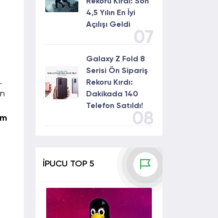
Rekoru Kırdı: Son
4,5 Yılın En İyi
Açılışı Geldi
07
Galaxy Z Fold 8
Serisi Ön Sipariş
.
Rekoru Kırdı:
an
Dakikada 140
Telefon Satıldı!
08
im
İPUCU TOP 5