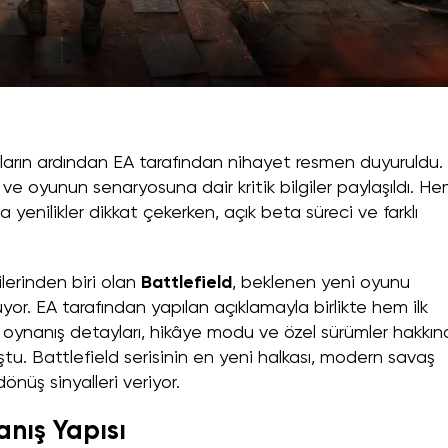
tıların ardından EA tarafından nihayet resmen duyuruldu. İ
i ve oyunun senaryosuna dair kritik bilgiler paylaşıldı. H
nilikler dikkat çekerken, açık beta süreci ve farklı
lerinden biri olan
Battlefield
, beklenen yeni oyunu
yor. EA tarafından yapılan açıklamayla birlikte hem ilk
, oynanış detayları, hikâye modu ve özel sürümler hakkı
tu. Battlefield serisinin en yeni halkası, modern savaş
önüş sinyalleri veriyor.
anış Yapısı