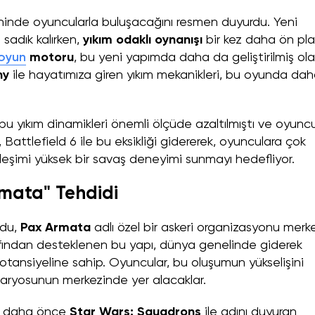
hinde oyuncularla buluşacağını resmen duyurdu. Yeni
sadık kalırken,
yıkım odaklı oynanışı
bir kez daha ön pl
oyun
motoru
, bu yeni yapımda daha da geliştirilmiş ola
ny
ile hayatımıza giren yıkım mekanikleri, bu oyunda da
bu yıkım dinamikleri önemli ölçüde azaltılmıştı ve oyunc
, Battlefield 6 ile bu eksikliği gidererek, oyunculara çok
eşimi yüksek bir savaş deneyimi sunmayı hedefliyor.
mata" Tehdidi
odu,
Pax Armata
adlı özel bir askeri organizasyonu merk
rafından desteklenen bu yapı, dünya genelinde giderek
potansiyeline sahip. Oyuncular, bu oluşumun yükselişini
enaryosunun merkezinde yer alacaklar.
i, daha önce
Star Wars: Squadrons
ile adını duyuran