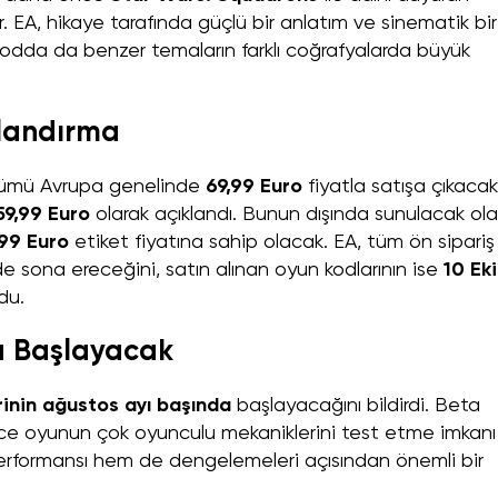
. EA, hikaye tarafında güçlü bir anlatım ve sinematik bir
dda da benzer temaların farklı coğrafyalarda büyük
tlandırma
ümü Avrupa genelinde
69,99 Euro
fiyatla satışa çıkacak
59,99 Euro
olarak açıklandı. Bunun dışında sunulacak ol
,99 Euro
etiket fiyatına sahip olacak. EA, tüm ön sipariş
e sona ereceğini, satın alınan oyun kodlarının ise
10 Ek
du.
a Başlayacak
rinin ağustos ayı başında
başlayacağını bildirdi. Beta
 önce oyunun çok oyunculu mekaniklerini test etme imkanı
rformansı hem de dengelemeleri açısından önemli bir