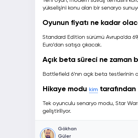
Yeni oyun, modern savaş temasını koru
yükselişini konu alan bir senaryo sunuy
Oyunun fiyatı ne kadar ola
Standard Edition sürümü Avrupa'da 69,9
Euro’dan satışa çıkacak.
Açık beta süreci ne zaman 
Battlefield 6’nın açık beta testlerinin
Hikaye modu
tarafından g
kim
Tek oyunculu senaryo modu, Star Wars:
geliştiriliyor.
Gökhan
Güler