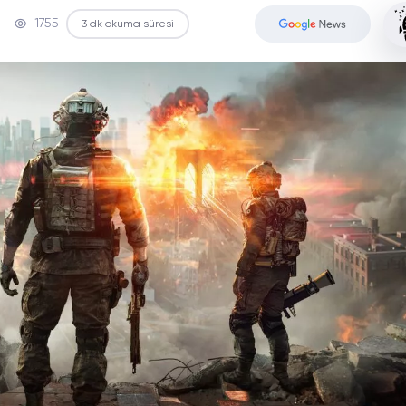
1755
3 dk okuma süresi