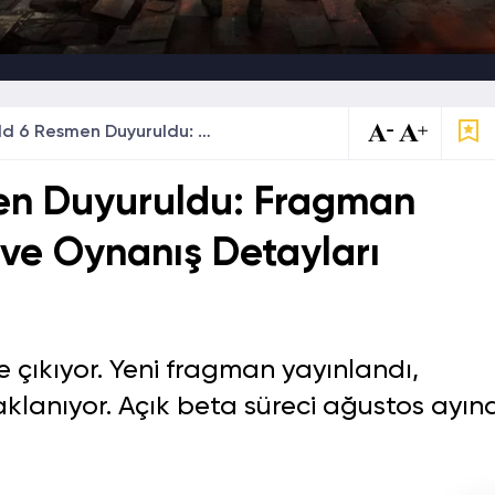
Battlefield 6 Resmen Duyuruldu: Fragman Yayınlandı, Hikaye ve Oynanış Detayları Netleşti
men Duyuruldu: Fragman
 ve Oynanış Detayları
te çıkıyor. Yeni fragman yayınlandı,
lanıyor. Açık beta süreci ağustos ayın