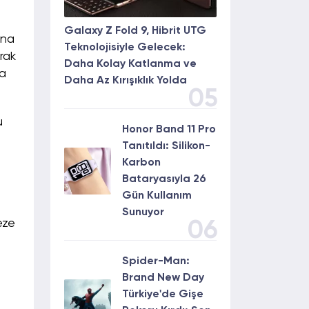
Galaxy Z Fold 9, Hibrit UTG
ana
Teknolojisiyle Gelecek:
rak
Daha Kolay Katlanma ve
ha
Daha Az Kırışıklık Yolda
05
u
Honor Band 11 Pro
Tanıtıldı: Silikon-
Karbon
Bataryasıyla 26
Gün Kullanım
Sunuyor
eze
06
Spider-Man:
Brand New Day
Türkiye'de Gişe