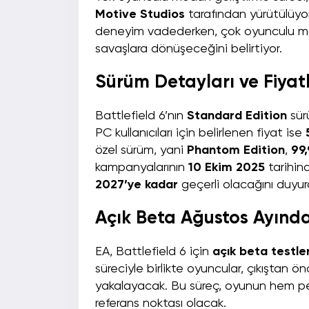
Motive Studios
tarafından yürütülüyor
deneyim vadederken, çok oyunculu mo
savaşlara dönüşeceğini belirtiyor.
Sürüm Detayları ve Fiya
Battlefield 6’nın
Standard Edition
sür
PC kullanıcıları için belirlenen fiyat ise
özel sürüm, yani
Phantom Edition
,
99
kampanyalarının
10 Ekim 2025
tarihind
2027’ye kadar
geçerli olacağını duyur
Açık Beta Ağustos Ayınd
EA, Battlefield 6 için
açık beta testle
süreciyle birlikte oyuncular, çıkıştan
yakalayacak. Bu süreç, oyunun hem pe
referans noktası olacak.