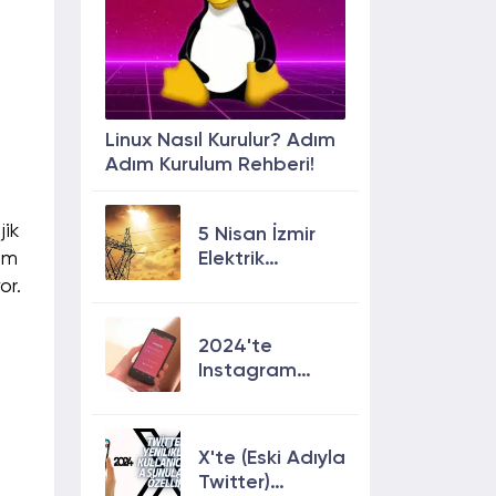
Linux Nasıl Kurulur? Adım
Adım Kurulum Rehberi!
jik
5 Nisan İzmir
Elektrik
hem
Kesintisi: 13
or.
İlçede Elektrik
Olmayacak!
2024'te
Instagram
Keşfete
Çıkmanın En
Etkili Yolları!
X'te (Eski Adıyla
Twitter)