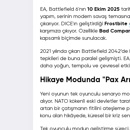
EA, Battlefield 6'nın
10 Ekim 2025
tari
yapım, serinin modern savaş temasına 
çıkarıyor. DICE'ın geliştirdiği
Frostbite
karşımıza çıkıyor. Özellikle
Bad Compa
kapsamlı biçimde sunulacak.
2021 yılında çıkan Battlefield 2042’de 
tepkileri de buna paralel gelişmişti. EA
daha yoğun, tempolu ve çevresel etkil
Hikaye Modunda "Pax Ar
Yeni oyunun tek oyunculu senaryo m
alıyor. NATO kökenli eski devletler ta
artan bir çatışmanın fitilini ateşleme 
konu alan hikâyede, küresel bir kriz s
Tek oyunculu modun geliştirme sürec