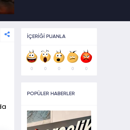
İÇERİĞİ PUANLA
0
0
0
0
0
POPÜLER HABERLER
da