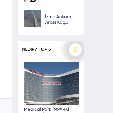
Yenilikler ve
Kullanıcılarına
Sunulan Son
İzmir Ankara
Özellikler 2024
Arası Kaç
Saat? Kaç Km?
Yol Tarifi
NEDİR? TOP 5
Medical Park (MPARK)