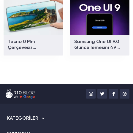
Tecno 0 Mm
Samsung One UI 9.0
Çerçevesiz
Güncellemesini 49
Telefonunu Duyurdu:
Galaxy Cihazında
Yeni Ekran Teknolojisi
Test Ediyor: İşte Tam
Neler Sunuyor?
Liste
KATEGORİLER