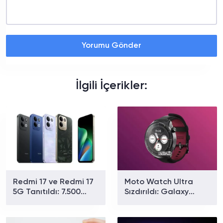
Yorumu Gönder
İlgili İçerikler:
Redmi 17 ve Redmi 17
Moto Watch Ultra
5G Tanıtıldı: 7.500
Sızdırıldı: Galaxy
mAh Batarya ve 179
Watch Ultra Rakibi
Dolardan Başlayan
Hangi Özelliklerle
Fiyat
Gelecek?