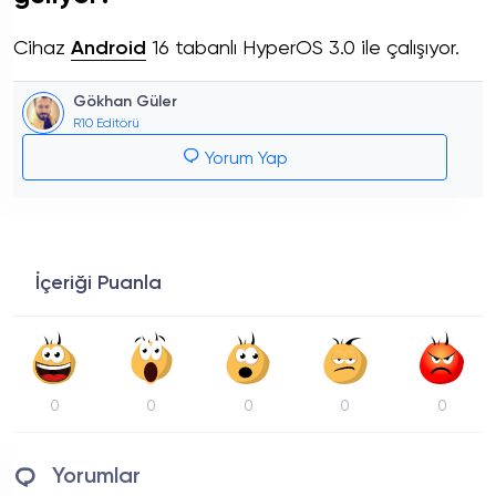
Cihaz
Android
16 tabanlı HyperOS 3.0 ile çalışıyor.
Gökhan Güler
R10 Editörü
Yorum Yap
İçeriği Puanla
0
0
0
0
0
Yorumlar