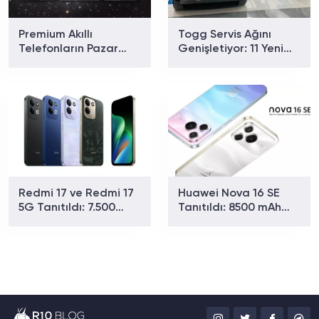
Premium Akıllı
Togg Servis Ağını
Telefonların Pazar
Genişletiyor: 11 Yeni
Payı Rekor Kırdı: Apple
Noktayla Sayı 58'e
ve Samsung Zirvede
Ulaştı
Redmi 17 ve Redmi 17
Huawei Nova 16 SE
5G Tanıtıldı: 7.500
Tanıtıldı: 8500 mAh
mAh Batarya ve 179
Batarya ve Uydu
Dolardan Başlayan
Bağlantısıyla Dikkat
Fiyat
Çekiyor