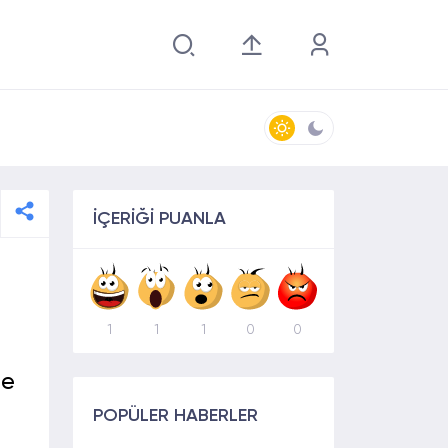
İÇERİĞİ PUANLA
1
1
1
0
0
ne
POPÜLER HABERLER