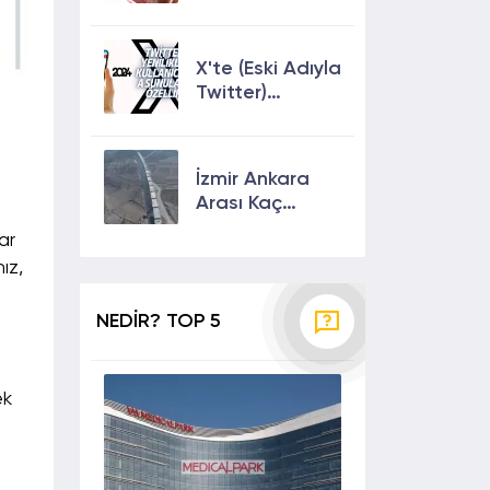
Keşfete
Çıkmanın En
Etkili Yolları!
X'te (Eski Adıyla
Twitter)
Yenilikler ve
Kullanıcılarına
Sunulan Son
İzmir Ankara
Özellikler 2024
Arası Kaç
Saat? Kaç Km?
ar
Yol Tarifi
ız,
NEDİR? TOP 5
ek