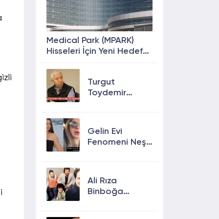
a
Medical Park (MPARK)
Hisseleri İçin Yeni Hedef
Fiyat: %63 Prim
Potansiyeli
izli
Turgut
Toydemir
kimdir, öldü
mü, neden
öldü?
Gelin Evi
Fenomeni Neşe
Özkan Hayatını
Kaybetti! Neşe
Özkan kimdir,
Ali Rıza
neden öldü?
Binboğa
i
Kimdir?
Aramızda