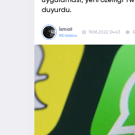
uygulaması, yeni özelliği T
duyurdu.
İsmail
19.06.2022 04:43
3
R10 Editörü