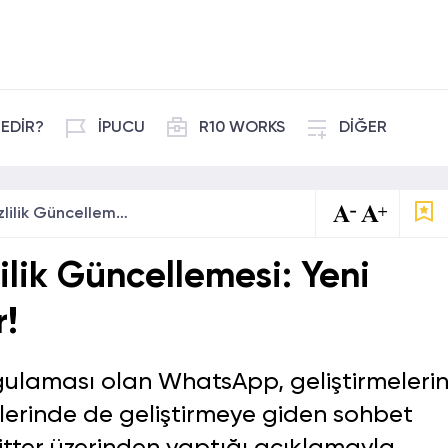
EDİR?
İPUCU
R10 WORKS
DİĞER
WhatsApp’tan Gizlilik Güncellemesi: Yeni Özelliği Duyurdular!
lik Güncellemesi: Yeni
r!
ulaması olan WhatsApp, geliştirmeleri
iklerinde de geliştirmeye giden sohbet