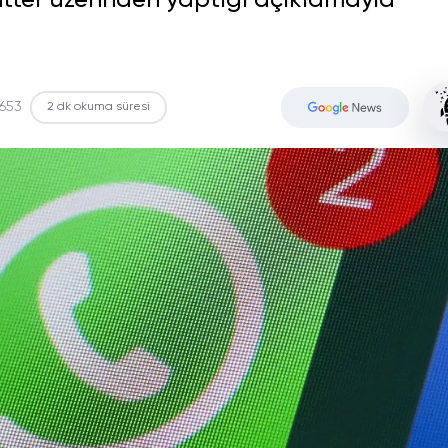
witter üzerinden yaptığı açıklamayla
653
2 dk okuma süresi