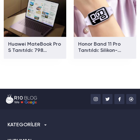
Huawei MateBook Pro
Honor Band 11 Pro
S Tanıtıldı: 798
Tanıtıldı: Silikon-
Gramlık Dizüstü
Karbon Bataryasıyla
Bilgisayarın Özellikleri
26 Gün Kullanım
Ve Fiyatı
Sunuyor
KATEGORİLER