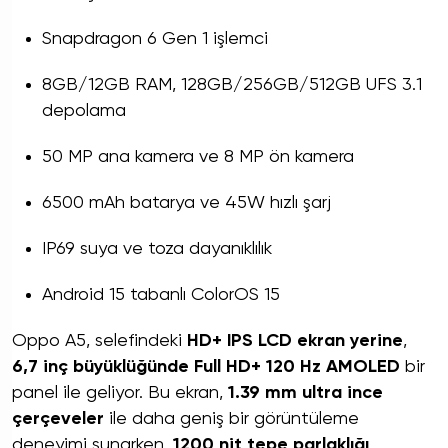
Snapdragon 6 Gen 1 işlemci
8GB/12GB RAM, 128GB/256GB/512GB UFS 3.1
depolama
50 MP ana kamera ve 8 MP ön kamera
6500 mAh batarya ve 45W hızlı şarj
IP69 suya ve toza dayanıklılık
Android 15 tabanlı ColorOS 15
Oppo A5, selefindeki
HD+ IPS LCD ekran yerine
,
6,7 inç büyüklüğünde Full HD+ 120 Hz AMOLED
bir
panel ile geliyor. Bu ekran,
1.39 mm ultra ince
çerçeveler
ile daha geniş bir görüntüleme
deneyimi sunarken,
1200 nit tepe parlaklığı