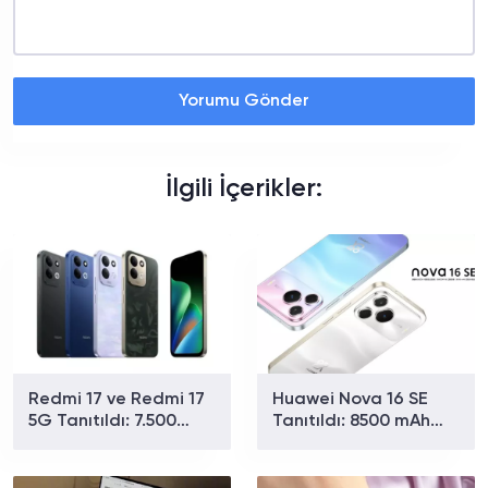
Yorumu Gönder
İlgili İçerikler:
Redmi 17 ve Redmi 17
Huawei Nova 16 SE
5G Tanıtıldı: 7.500
Tanıtıldı: 8500 mAh
mAh Batarya ve 179
Batarya ve Uydu
Dolardan Başlayan
Bağlantısıyla Dikkat
Fiyat
Çekiyor