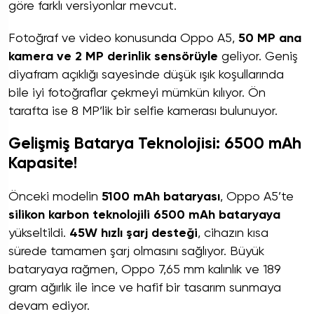
göre farklı versiyonlar mevcut.
Fotoğraf ve video konusunda Oppo A5,
50 MP ana
kamera ve 2 MP derinlik sensörüyle
geliyor. Geniş
diyafram açıklığı sayesinde düşük ışık koşullarında
bile iyi fotoğraflar çekmeyi mümkün kılıyor. Ön
tarafta ise 8 MP’lik bir selfie kamerası bulunuyor.
Gelişmiş Batarya Teknolojisi: 6500 mAh
Kapasite!
Önceki modelin
5100 mAh bataryası
, Oppo A5’te
silikon karbon teknolojili 6500 mAh bataryaya
yükseltildi.
45W hızlı şarj desteği
, cihazın kısa
sürede tamamen şarj olmasını sağlıyor. Büyük
bataryaya rağmen, Oppo 7,65 mm kalınlık ve 189
gram ağırlık ile ince ve hafif bir tasarım sunmaya
devam ediyor.