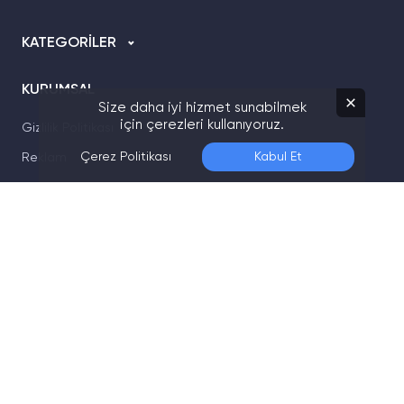
KATEGORİLER
KURUMSAL
Size daha iyi hizmet sunabilmek
için çerezleri kullanıyoruz.
Gizlilik Politikası
Çerez Politikası
Kabul Et
Reklam
KVKK
Kullanım Sözleşmesi
Künye
İletişim
R10.NET Blog Altyapı Sponsorları