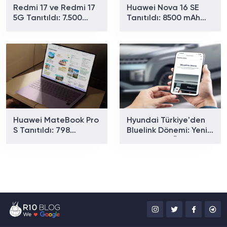
Redmi 17 ve Redmi 17
Huawei Nova 16 SE
5G Tanıtıldı: 7.500
Tanıtıldı: 8500 mAh
mAh Batarya ve 179
Batarya ve Uydu
Dolardan Başlayan
Bağlantısıyla Dikkat
Fiyat
Çekiyor
Huawei MateBook Pro
Hyundai Türkiye'den
S Tanıtıldı: 798
Bluelink Dönemi: Yeni
Gramlık Dizüstü
Paketler ve Özellikler
Bilgisayarın Özellikleri
Belli Oldu
Ve Fiyatı