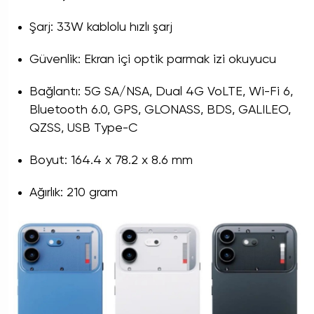
Şarj: 33W kablolu hızlı şarj
Güvenlik: Ekran içi optik parmak izi okuyucu
Bağlantı: 5G SA/NSA, Dual 4G VoLTE, Wi-Fi 6,
Bluetooth 6.0, GPS, GLONASS, BDS, GALILEO,
QZSS, USB Type-C
Boyut: 164.4 x 78.2 x 8.6 mm
Ağırlık: 210 gram