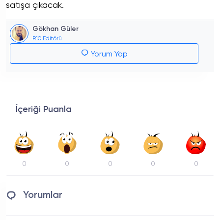
satışa çıkacak.
Gökhan Güler
R10 Editörü
Yorum Yap
İçeriği Puanla
0
0
0
0
0
Yorumlar