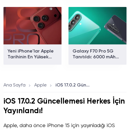
Katlanma ve Daha Az
Telefon Satıldı!
Kırışıklık Yolda
Yeni iPhone'lar Apple
Galaxy F70 Pro 5G
Tarihinin En Yüksek
Tanıtıldı: 6000 mAh
Fiyatıyla Gelecek!
Batarya ve 50 MP
OIS'li Kamera Dikkat
Çekiyor
Ana Sayfa
Apple
iOS 17.0.2 Güncellemesi Herkes İçin Yayınlandı!
iOS 17.0.2 Güncellemesi Herkes İçin
Yayınlandı!
Apple, daha önce iPhone 15 için yayınladığı iOS