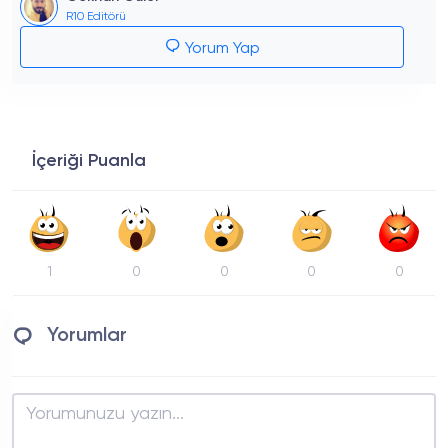
R10 Editörü
Yorum Yap
İçeriği Puanla
1
0
0
0
0
Yorumlar