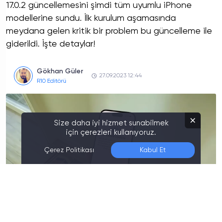
17.0.2 güncellemesini şimdi tüm uyumlu iPhone
modellerine sundu. İlk kurulum aşamasında
meydana gelen kritik bir problem bu güncelleme ile
giderildi. İşte detaylar!
Gökhan Güler
27.09.2023 12:44
R10 Editörü
Size daha iyi hizmet sunabilmek
için çerezleri kullanıyoruz.
Çerez Politikası
Kabul Et