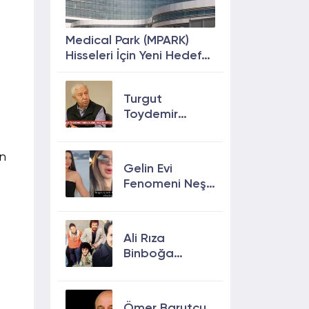
Medical Park (MPARK)
Hisseleri İçin Yeni Hedef
Fiyat: %63 Prim
Potansiyeli
Turgut
Toydemir
kimdir, öldü
mü, neden
in
öldü?
Gelin Evi
Fenomeni Neşe
.
Özkan Hayatını
Kaybetti! Neşe
Özkan kimdir,
Ali Rıza
neden öldü?
Binboğa
Kimdir?
Aramızda
Kalmasın
Ömer Barutçu