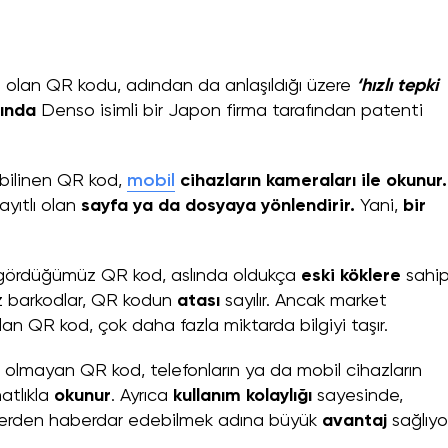
e
olan QR kodu, adından da anlaşıldığı üzere
‘hızlı tepki
lında
Denso isimli bir Japon firma tarafından patenti
 bilinen QR kod,
mobil
cihazların kameraları ile okunur.
yıtlı olan
sayfa ya da dosyaya yönlendirir.
Yani,
bir
gördüğümüz QR kod, aslında oldukça
eski köklere
sahipt
z barkodlar, QR kodun
atası
sayılır. Ancak market
 olan QR kod, çok daha fazla miktarda bilgiyi taşır.
ı olmayan QR kod, telefonların ya da mobil cihazların
hatlıkla
okunur
. Ayrıca
kullanım kolaylığı
sayesinde,
lgilerden haberdar edebilmek adına büyük
avantaj
sağlıy