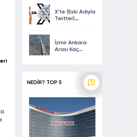
Çıkmanın En
Etkili Yolları!
X'te (Eski Adıyla
Twitter)
Yenilikler ve
Kullanıcılarına
Sunulan Son
İzmir Ankara
Özellikler 2024
Arası Kaç
Saat? Kaç Km?
eri
Yol Tarifi
NEDİR? TOP 5
QR
ar.