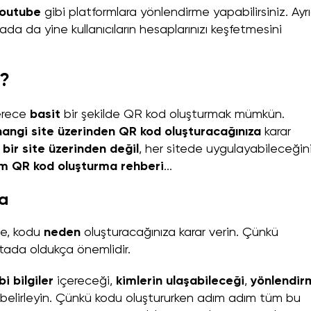
outube
gibi platformlara yönlendirme yapabilirsiniz. Ayr
da da yine kullanıcıların hesaplarınızı keşfetmesini
r?
erece
basit
bir şekilde QR kod oluşturmak mümkün.
hangi site üzerinden QR kod oluşturacağınıza
karar
e
bir site üzerinden değil
, her sitede uygulayabileceğin
m QR kod oluşturma rehberi
...
ma
e, kodu
neden
oluşturacağınıza karar verin. Çünkü
tada oldukça önemlidir.
bi bilgiler
içereceği,
kimlerin ulaşabileceği
,
yönlendir
 belirleyin. Çünkü kodu oluştururken adım adım tüm bu