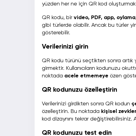
yüzden her ne için QR kod oluşturmak 
QR kodu, bir
video, PDF, app, oylama
gibi türlerde olabilir. Ancak bu türler
gösterebilir.
Verilerinizi girin
QR kodu türünü seçtikten sonra artık
girmektir. Kullanıcıların kodunuzu oku
noktada
acele etmemeye
özen göst
QR kodunuzu özelleştirin
Verilerinizi girdikten sonra QR kodun
ç
özelleştirin. Bu noktada
kişisel zevkle
kod dizaynını tekrar değiştirebilirsini
QR kodunuzu test edin