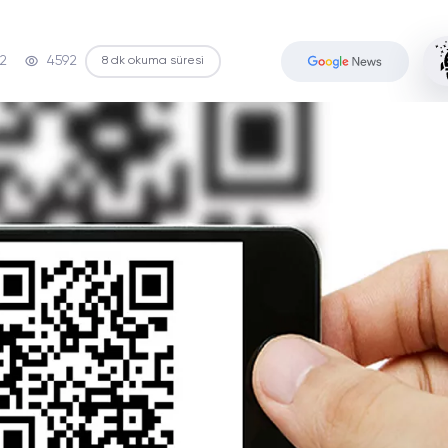
52
4592
8 dk okuma süresi