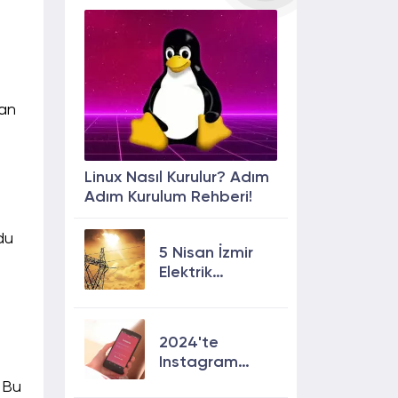
nan
Linux Nasıl Kurulur? Adım
Adım Kurulum Rehberi!
du
5 Nisan İzmir
Elektrik
Kesintisi: 13
İlçede Elektrik
Olmayacak!
2024'te
Instagram
Keşfete
. Bu