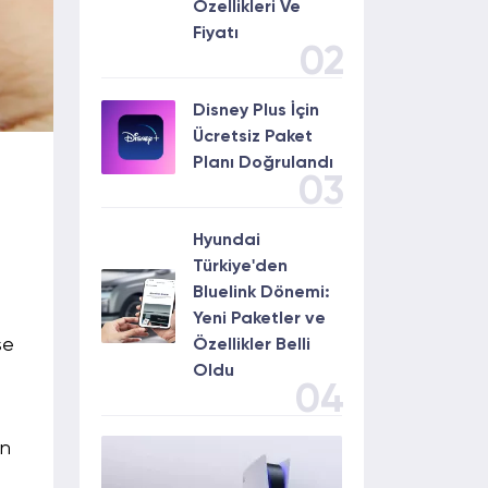
Özellikleri Ve
Fiyatı
02
Disney Plus İçin
Ücretsiz Paket
Planı Doğrulandı
03
Hyundai
Türkiye'den
Bluelink Dönemi:
Yeni Paketler ve
se
Özellikler Belli
Oldu
04
in