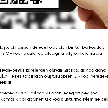
luşturulması son derece kolay olan
bir tür barkoddur.
z QR kod ile sizler de dilediğiniz bilgileri kullanıcılara
siyah-beyaz karelerden oluşan
QR kod, aslında
daha
ulur. Herkes tarafından oluşturulabilen QR kod, neredey
ebilir.
necek olursak, aslında kullanabileceğiniz pek çok
z. Karmaşık gibi görünen
QR kod oluşturma işlemine
gel