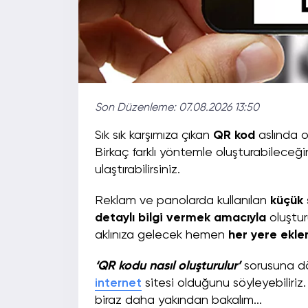
Son Düzenleme:
07.08.2026 13:50
Sık sık karşımıza çıkan
QR kod
aslında o
Birkaç farklı yöntemle oluşturabileceğini
ulaştırabilirsiniz.
Reklam ve panolarda kullanılan
küçük 
detaylı bilgi vermek amacıyla
oluştur
aklınıza gelecek hemen
her yere eklen
‘QR kodu nasıl oluşturulur’
sorusuna dö
internet
sitesi olduğunu söyleyebiliri
biraz daha yakından bakalım...