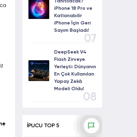
Tanıtılacak?
ıca
iPhone 18 Pro ve
Katlanabilir
iPhone İçin Geri
Sayım Başladı!
07
DeepSeek V4
Flash Zirveye
iz
Yerleşti: Dünyanın
En Çok Kullanılan
Yapay Zekâ
Modeli Oldu!
08
me
İPUCU TOP 5