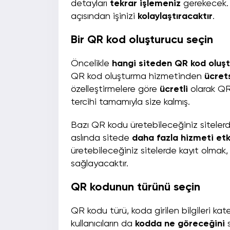
detayları
tekrar işlemeniz
gerekecek.
açısından işinizi
kolaylaştıracaktır
.
Bir QR kod oluşturucu seçin
Öncelikle
hangi siteden QR kod oluşt
QR kod oluşturma hizmetinden
ücret
özelleştirmelere göre
ücretli
olarak QR
tercihi tamamıyla size kalmış.
Bazı QR kodu üretebileceğiniz sitele
aslında sitede
daha fazla hizmeti etk
üretebileceğiniz sitelerde kayıt olma
sağlayacaktır.
QR kodunun türünü seçin
QR kodu türü, koda girilen bilgileri k
kullanıcıların da
kodda ne göreceğini
s