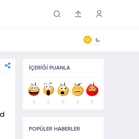
İÇERİĞİ PUANLA
0
0
0
0
0
od
POPÜLER HABERLER