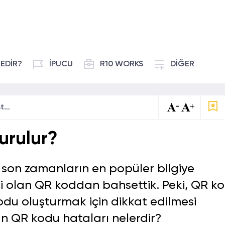
EDİR?
İPUCU
R10 WORKS
DİĞER
QR Kod Nasıl Oluşturulur?
urulur?
 son zamanların en popüler bilgiye
i olan QR koddan bahsettik. Peki, QR k
 kodu oluşturmak için dikkat edilmesi
n QR kodu hataları nelerdir?