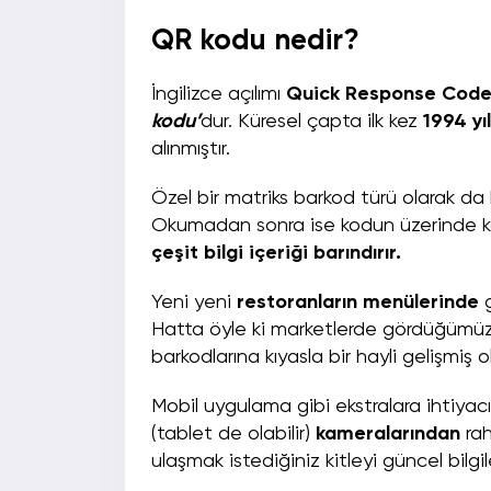
QR kodu nedir?
İngilizce açılımı
Quick Response Cod
kodu’
dur. Küresel çapta ilk kez
1994 yı
alınmıştır.
Özel bir matriks barkod türü olarak da
Okumadan sonra ise kodun üzerinde ka
çeşit bilgi içeriği barındırır.
Yeni yeni
restoranların menülerinde
Hatta öyle ki marketlerde gördüğümü
barkodlarına kıyasla bir hayli gelişmiş
Mobil uygulama gibi ekstralara ihtiyac
(tablet de olabilir)
kameralarından
ra
ulaşmak istediğiniz kitleyi güncel bi