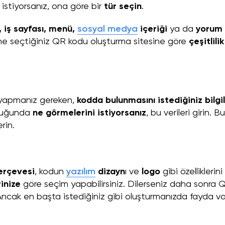
istiyorsanız, ona göre bir
tür seçin
.
, iş sayfası, menü,
sosyal medya
içeriği
ya da
yorum
 yine seçtiğiniz QR kodu oluşturma sitesine göre
çeşitlilik
 yapmanız gereken,
kodda bulunmasını istediğiniz bilgil
ttuğunda
ne görmelerini istiyorsanız
, bu verileri girin. Bu
erin.
erçevesi
, kodun
yazılım
dizayn
ı ve
logo
gibi özelliklerini
rinize
göre seçim yapabilirsiniz. Dilerseniz daha sonra 
z. Ancak en başta istediğiniz gibi oluşturmanızda fayda v