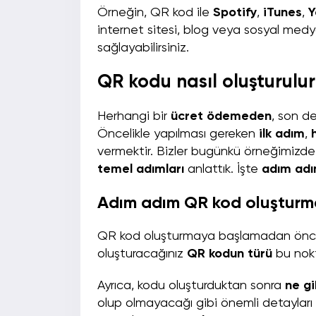
Örneğin, QR kod ile
Spotify
,
iTunes
,
Y
internet sitesi, blog veya sosyal medya
sağlayabilirsiniz.
QR kodu nasıl oluşturulu
Herhangi bir
ücret ödemeden
, son d
Öncelikle yapılması gereken
ilk adım
,
vermektir. Bizler bugünkü örneğimizd
temel adımları
anlattık. İşte
adım adı
Adım adım QR kod oluştur
QR kod oluşturmaya başlamadan önc
oluşturacağınız
QR kodun türü
bu nok
Ayrıca, kodu oluşturduktan sonra
ne gi
olup olmayacağı gibi önemli detayları