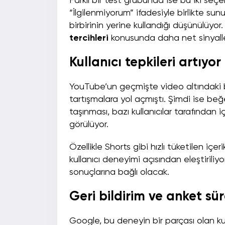
Farklı bir test grubunda ise bu iki se
“İlgilenmiyorum” ifadesiyle birlikte sun
birbirinin yerine kullandığı düşünülüyor
tercihleri
konusunda daha net sinyalle
Kullanıcı tepkileri artıyor
YouTube’un geçmişte video altındaki 
tartışmalara yol açmıştı. Şimdi ise
taşınması, bazı kullanıcılar tarafından i
görülüyor.
Özellikle Shorts gibi hızlı tüketilen iç
kullanıcı deneyimi açısından eleştiriliyo
sonuçlarına bağlı olacak.
Geri bildirim ve anket sü
Google, bu deneyin bir parçası olan kull