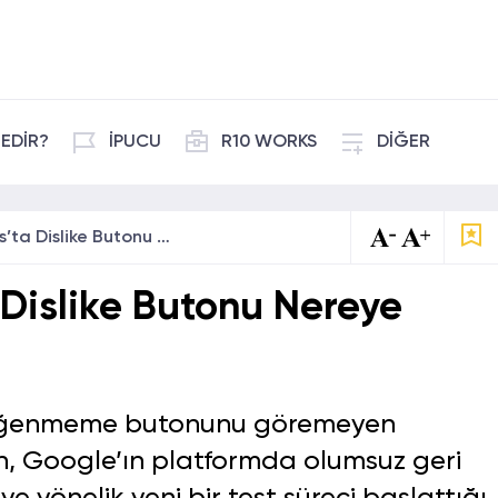
EDİR?
İPUCU
R10 WORKS
DİĞER
YouTube Shorts’ta Dislike Butonu Nereye Kayboldu?
 Dislike Butonu Nereye
beğenmeme butonunu göremeyen
ken, Google’ın platformda olumsuz geri