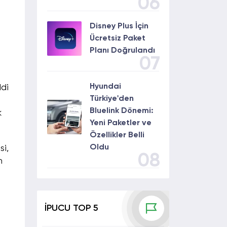
06
Disney Plus İçin
Ücretsiz Paket
Planı Doğrulandı
07
Hyundai
ddi
Türkiye'den
Bluelink Dönemi:
k
Yeni Paketler ve
Özellikler Belli
Oldu
si,
08
n
İPUCU TOP 5