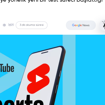
ye yönelik yeni bir test süreci başlattığı
1699
3 dk okuma süresi