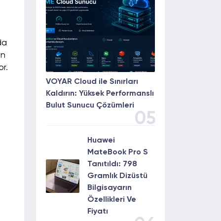
da
en
r.
VOYAR Cloud ile Sınırları
Kaldırın: Yüksek Performanslı
Bulut Sunucu Çözümleri
05
Huawei
MateBook Pro S
Tanıtıldı: 798
Gramlık Dizüstü
Bilgisayarın
Özellikleri Ve
Fiyatı