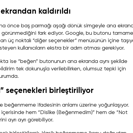
krandan kaldırıldı
, daha önce baş parmağı aşağı dönük simgeyle ana ekran
görünmediğini fark ediyor. Google, bu butonu tamam
lan üç noktalı “diğer seçenekler” menüsünün içine taşıyo
teyen kullanıcıların ekstra bir adım atması gerekiyor.
kta ise “beğen” butonunun ana ekranda aynı şekilde
irim tek dokunuşla verilebilirken, olumsuz tepki için
durumda.
 seçenekleri birleştiriliyor
k ise beğenmeme ifadesinin anlamı üzerine yoğunlaşıyor.
enü içerisinde hem “Dislike (Beğenmedim)” hem de “Not
i ayrı ayrı görebiliyor.