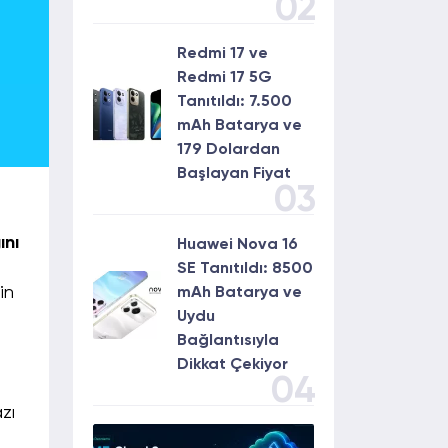
02
Redmi 17 ve
Redmi 17 5G
Tanıtıldı: 7.500
mAh Batarya ve
179 Dolardan
Başlayan Fiyat
03
ını
Huawei Nova 16
SE Tanıtıldı: 8500
in
mAh Batarya ve
Uydu
Bağlantısıyla
Dikkat Çekiyor
04
zı