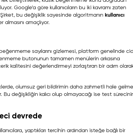
çenek birleştirilerek, klasik beğenmeme ikonu doğrudan
uluyor. Google’a göre kullanıcıların bu iki kavramı zaten
. Şirket, bu değişiklik sayesinde algoritmanın
kullanıcı
r almasını amaçlıyor.
beğenmeme sayılarını gizlemesi, platform genelinde ci
 beğenmeme butonunun tamamen menülerin arkasına
çerik kalitesini değerlendirmeyi zorlaştıran bir adım olara
eriklerde, olumsuz geri bildirimin daha zahmetli hale gelme
r. Bu değişikliğin kalıcı olup olmayacağı ise test sürecini
reci devrede
anıcılara, yaptıkları tercihin ardından isteğe bağlı bir