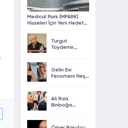
Medical Park (MPARK)
Hisseleri İçin Yeni Hedef
Fiyat: %63 Prim
Potansiyeli
Turgut
Toydemir
kimdir, öldü
.
mü, neden
öldü?
Gelin Evi
Fenomeni Neşe
Özkan Hayatını
Kaybetti! Neşe
Özkan kimdir,
Ali Rıza
neden öldü?
Binboğa
Kimdir?
Aramızda
Kalmasın
Ömer Barutçu