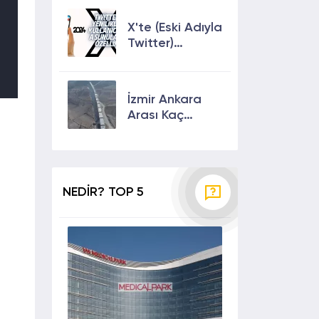
Çıkmanın En
Etkili Yolları!
X'te (Eski Adıyla
Twitter)
Yenilikler ve
Kullanıcılarına
Sunulan Son
İzmir Ankara
Özellikler 2024
Arası Kaç
Saat? Kaç Km?
Yol Tarifi
NEDİR? TOP 5