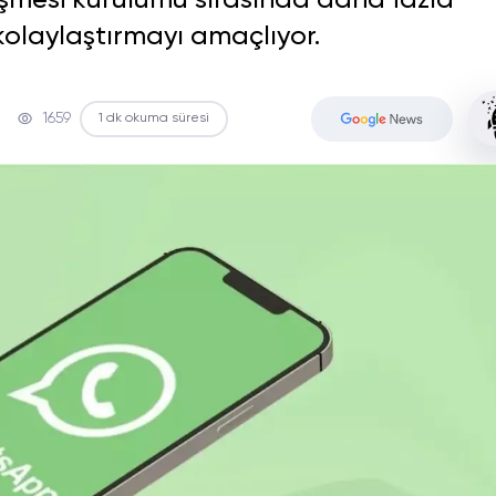
üşmesi kurulumu sırasında daha fazla
 kolaylaştırmayı amaçlıyor.
1659
1 dk okuma süresi