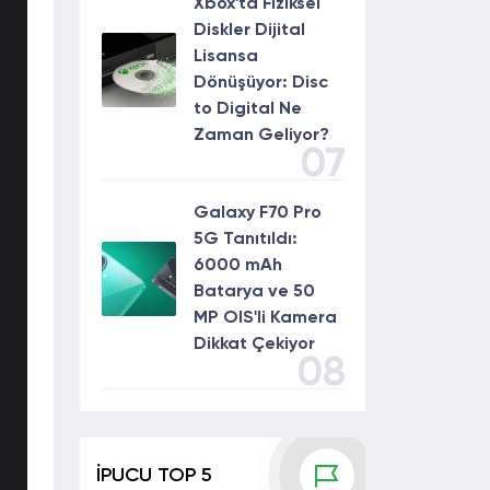
Xbox'ta Fiziksel
Diskler Dijital
Lisansa
Dönüşüyor: Disc
to Digital Ne
Zaman Geliyor?
07
Galaxy F70 Pro
5G Tanıtıldı:
6000 mAh
Batarya ve 50
MP OIS'li Kamera
Dikkat Çekiyor
08
İPUCU TOP 5