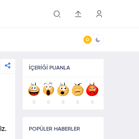
İÇERİĞİ PUANLA
0
0
0
0
0
z.
POPÜLER HABERLER