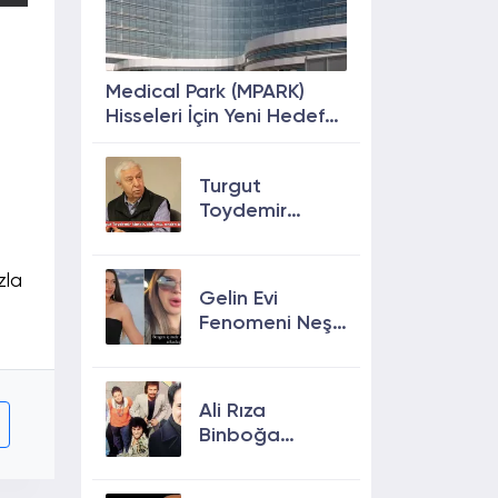
Medical Park (MPARK)
Hisseleri İçin Yeni Hedef
Fiyat: %63 Prim
Potansiyeli
Turgut
Toydemir
kimdir, öldü
mü, neden
zla
öldü?
Gelin Evi
Fenomeni Neşe
Özkan Hayatını
Kaybetti! Neşe
Özkan kimdir,
Ali Rıza
neden öldü?
Binboğa
Kimdir?
Aramızda