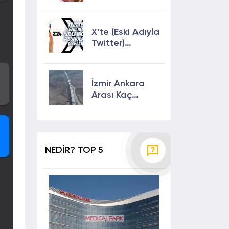
Keşfete
Çıkmanın En
Etkili Yolları!
X'te (Eski Adıyla
Twitter)
Yenilikler ve
Kullanıcılarına
Sunulan Son
İzmir Ankara
Özellikler 2024
Arası Kaç
Saat? Kaç Km?
Yol Tarifi
NEDİR? TOP 5