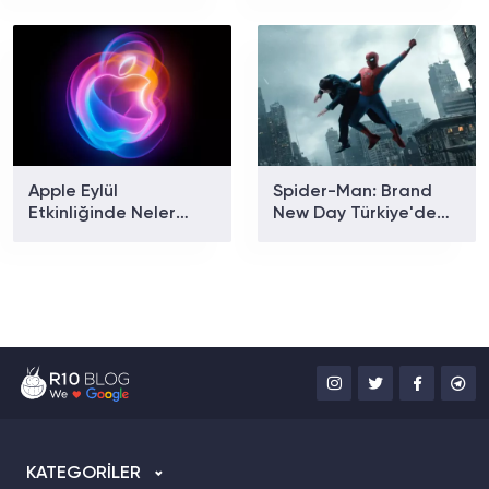
Yeni Dönem Başlıyor
Apple Eylül
Spider-Man: Brand
Etkinliğinde Neler
New Day Türkiye'de
Tanıtılacak? iPhone 18
Gişe Rekoru Kırdı: Son
Pro ve Katlanabilir
4,5 Yılın En İyi Açılışı
iPhone İçin Geri Sayım
Geldi
Başladı!
KATEGORİLER