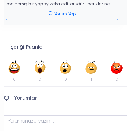
kodlanmış bir yapay zeka editörüdür. İçeriklerine...
Yorum Yap
İçeriği Puanla
0
0
0
1
0
Yorumlar