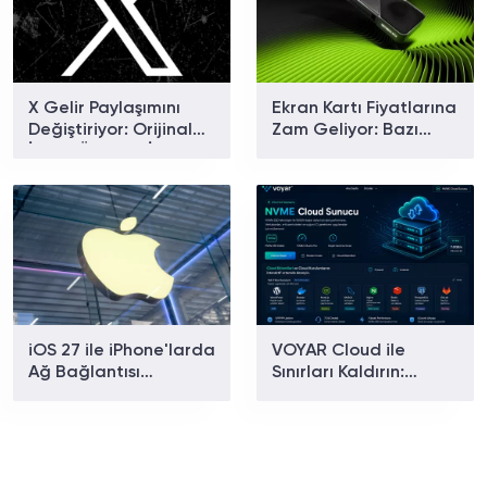
X Gelir Paylaşımını
Ekran Kartı Fiyatlarına
Değiştiriyor: Orijinal
Zam Geliyor: Bazı
İçerik Ödülleri İçin Yeni
Modellerde Yüzde 40
Dönem Başlıyor
Artış Bekleniyor
iOS 27 ile iPhone'larda
VOYAR Cloud ile
Ağ Bağlantısı
Sınırları Kaldırın:
Sorununa Çözüm
Yüksek Performanslı
Geliyor
Bulut Sunucu
Çözümleri