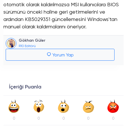
otomatik olarak kaldırılmazsa MSI kullanıcılara BIOS
sürümünü önceki haline geri getirmelerini ve
ardından KB5029351 güncellemesini Windows'tan
manuel olarak kaldırmalarını öneriyor.
Gökhan Güler
R10 Editörü
Yorum Yap
İçeriği Puanla
0
0
0
0
0