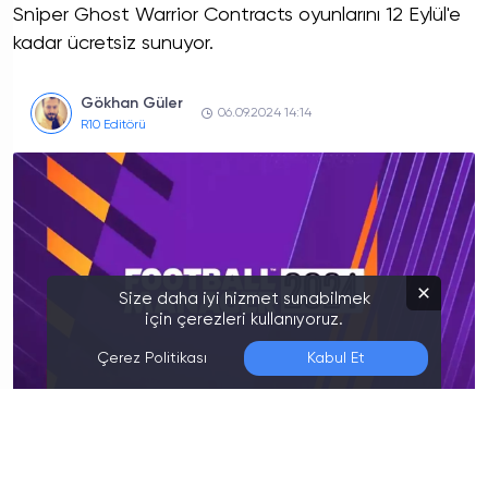
Sniper Ghost Warrior Contracts oyunlarını 12 Eylül'e
kadar ücretsiz sunuyor.
Gökhan Güler
06.09.2024 14:14
R10 Editörü
Size daha iyi hizmet sunabilmek
için çerezleri kullanıyoruz.
Çerez Politikası
Kabul Et
Son Düzenleme:
06.08.2026 15:50