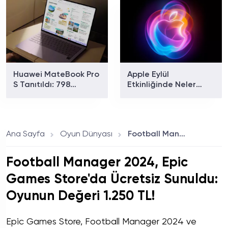
Fiyat
Çekiyor
Huawei MateBook Pro
Apple Eylül
S Tanıtıldı: 798
Etkinliğinde Neler
Gramlık Dizüstü
Tanıtılacak? iPhone 18
Bilgisayarın Özellikleri
Pro ve Katlanabilir
Ve Fiyatı
iPhone İçin Geri Sayım
Başladı!
Ana Sayfa
Oyun Dünyası
Football Manager 2024, Epic Games Store'da Ücretsiz Sunuldu: Oyunun Değeri 1.250 TL!
Football Manager 2024, Epic
Games Store'da Ücretsiz Sunuldu:
Oyunun Değeri 1.250 TL!
Epic Games Store, Football Manager 2024 ve