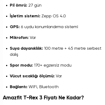
Pil ömrü:
27 gün
İşletim sistemi:
Zepp OS 4.0
GPS:
6 uydu konumlandırma sistemi
Mikrofon:
Var
Suya dayanıklılık:
100 metre + 45 metre serbest
dalış
Spor modu:
170+ egzersiz modu
Vücut sıcaklığı ölçümü:
Var
Bağlantı:
WiFi, Bluetooth
Amazfit T-Rex 3 Fiyatı Ne Kadar?