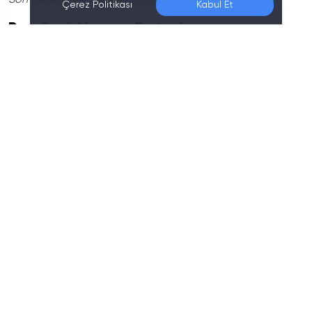
Son Düzenleme:
06.08.2026 00:30
Çerez Politikası
Kabul Et
Pay Geri Alımının Detayları
Kervan Gıda’nın 17 Aralık 2024 tarihinde
gerçekleştirdiği pay geri alımına ilişkin detaylar şu
şekilde:
Geri Alınan Pay Miktarı:
300.000 lot
Geri Alım Fiyat Aralığı:
2,36 – 2,37 TL
Ortalama Geri Alım Fiyatı:
2,3667 TL
Toplam Geri Alım Tutarı:
710.010 TL
Toplam Sahip Olunan Pay Miktarı:
27.329.456
lot
Sermayeye Oranı:
%1,27