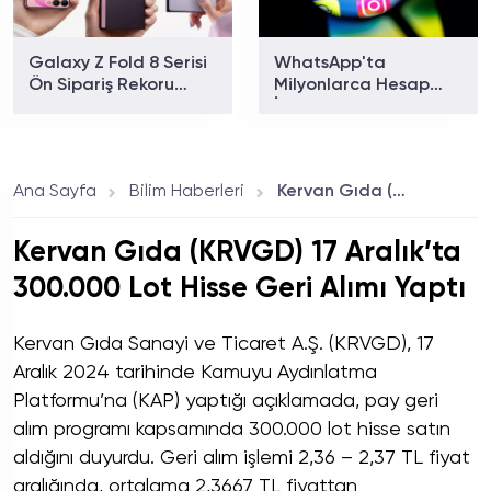
Galaxy Z Fold 8 Serisi
WhatsApp'ta
Ön Sipariş Rekoru
Milyonlarca Hesap
Kırdı: Dakikada 140
İncelemeye Alındı!
Telefon Satıldı!
Ana Sayfa
Bilim Haberleri
Kervan Gıda (KRVGD) 17 Aralık’ta 300.000 Lot Hisse Geri Alımı Yaptı
Kervan Gıda (KRVGD) 17 Aralık’ta
300.000 Lot Hisse Geri Alımı Yaptı
Kervan Gıda Sanayi ve Ticaret A.Ş. (KRVGD), 17
Aralık 2024 tarihinde Kamuyu Aydınlatma
Platformu’na (KAP) yaptığı açıklamada, pay geri
alım programı kapsamında 300.000 lot hisse satın
aldığını duyurdu. Geri alım işlemi 2,36 – 2,37 TL fiyat
aralığında, ortalama 2,3667 TL fiyattan