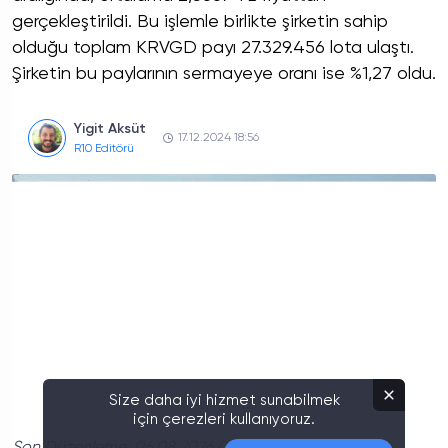
gerçekleştirildi. Bu işlemle birlikte şirketin sahip
olduğu toplam KRVGD payı 27.329.456 lota ulaştı.
Şirketin bu paylarının sermayeye oranı ise %1,27 oldu.
Yigit Aksüt
17.12.2024 18:56
R10 Editörü
Size daha iyi hizmet sunabilmek
için çerezleri kullanıyoruz.