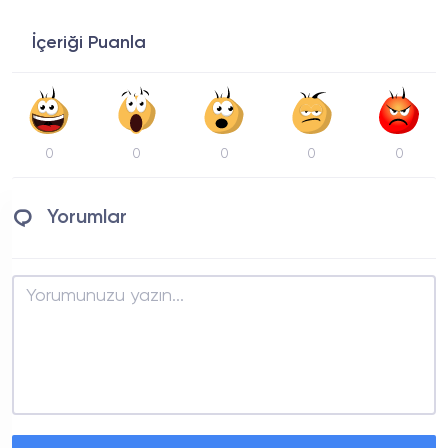
İçeriği Puanla
0
0
0
0
0
Yorumlar