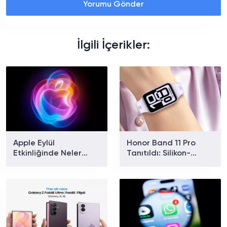
Yorumu Gönder
İlgili İçerikler:
Apple Eylül
Honor Band 11 Pro
Etkinliğinde Neler
Tanıtıldı: Silikon-
Tanıtılacak? iPhone 18
Karbon Bataryasıyla
Pro ve Katlanabilir
26 Gün Kullanım
iPhone İçin Geri Sayım
Sunuyor
Başladı!