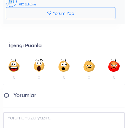
R10 Editörü
Yorum Yap
İçeriği Puanla
0
0
0
0
0
Yorumlar