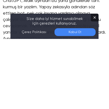
ChatGPT, Aralık ayından bu yana gönüllerde taht
kurmuş bir yazılım. Yapay zekasıyla adından söz
ettiren bot, pek çok insana yardımcı olmaya
Size daha iyi hizmet sunabilmek
çalışıyor. Botun amacı, kullanıcılardan aldığı soruyu
için çerezleri kullanıyoruz.
cevaplamak. Yapay zekası sebebiyle profesyonel
yanıtlar veren bot, insanların ilgisini çekmeyi başardı.
Çerez Politikası
Kabul Et
Ayrıca ChatGPT’nin rekor kıran bir uygulama
olduğunu da belirtelim. Yazılım, en kısa sürede
milyonlarca kullanıcıya ulaşan bir uygulama.
ChatGPT, bir süre sonra pek çok 3. parti yazılımda
da yer aldı. Bu yazılımlardan birisi de WordPress için
geliştirilen bir eklenti. Bu eklenti, sunduğu olanaklar
sayesinde WordPress’i daha iyi hale getiriyor.
ChatGPT WordPress uzantısı yayınlandı
ChatGPT eklentisinin amacı, siteden daha iyi