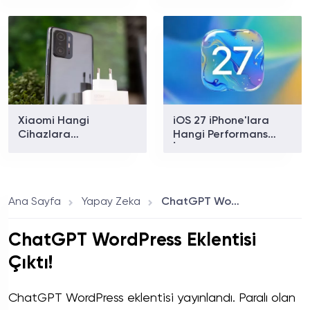
Test Ediyor: İşte Tam
Liste
Xiaomi Hangi
iOS 27 iPhone'lara
Cihazlara
Hangi Performans
Güncelleme Vermeyi
İyileştirmelerini
Bıraktı? İşte Yazılım
Getiriyor? Apple Tüm
Desteği Sona Eren 10
Yenilikleri Açıkladı
Model
Ana Sayfa
Yapay Zeka
ChatGPT WordPress Eklentisi Çıktı!
ChatGPT WordPress Eklentisi
Çıktı!
ChatGPT WordPress eklentisi yayınlandı. Paralı olan