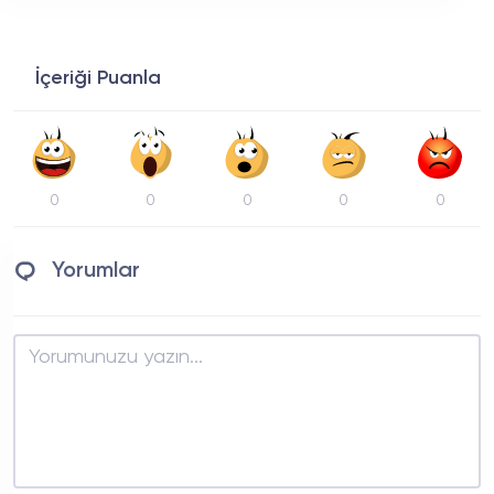
İçeriği Puanla
0
0
0
0
0
Yorumlar