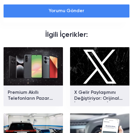
Yorumu Gönder
İlgili İçerikler:
Premium Akıllı
X Gelir Paylaşımını
Telefonların Pazar
Değiştiriyor: Orijinal
Payı Rekor Kırdı: Apple
İçerik Ödülleri İçin Yeni
ve Samsung Zirvede
Dönem Başlıyor