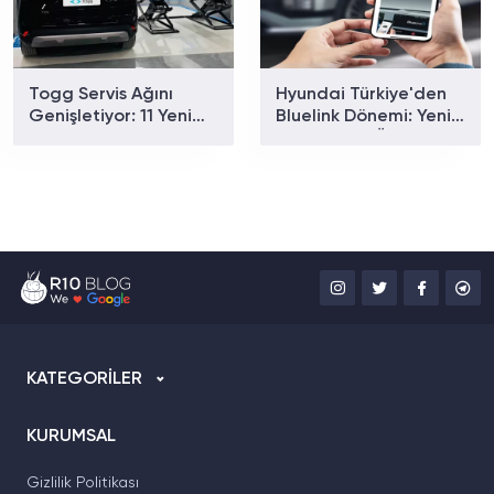
Togg Servis Ağını
Hyundai Türkiye'den
Genişletiyor: 11 Yeni
Bluelink Dönemi: Yeni
Noktayla Sayı 58'e
Paketler ve Özellikler
Ulaştı
Belli Oldu
KATEGORİLER
KURUMSAL
Gizlilik Politikası