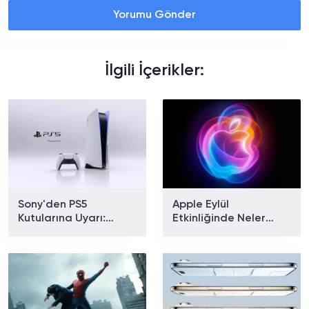
Yorumu Gönder
İlgili İçerikler:
Sony'den PS5
Apple Eylül
Kutularına Uyarı:
Etkinliğinde Neler
Fiziksel Oyunlarda
Tanıtılacak? iPhone 18
Yeni Dönem Başlıyor
Pro ve Katlanabilir
iPhone İçin Geri Sayım
Başladı!