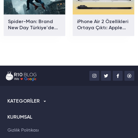
Spider-Man: Brand
iPhone Air 2 Özellikleri
New Day Türkiye'de
Ortaya Çıktı: Apple
Gişe Rekoru Kırdı: Son
Yeni Modelde Neleri
4,5 Yılın En İyi Açılışı
Değiştirecek?
Geldi
KATEGORİLER
KURUMSAL
Gizlilik Politikası