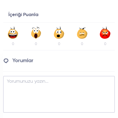
İçeriği Puanla
0
0
0
0
0
Yorumlar