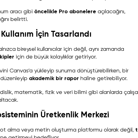
num aracı gibi
öncelikle Pro abonelere
açılacağını,
ını belirtti.
Kullanım İçin Tasarlandı
ızca bireysel kullanıcılar için değil, aynı zamanda
kipler
için de büyük kolaylıklar getiriyor.
vini Canvas’a yükleyip sunuma dönüştürebilirken, bir
i düzenleyip
akademik bir rapor
haline getirebiliyor.
islik, matematik, fizik ve veri bilimi gibi alanlarda çalış
altacak.
sisteminin Üretkenlik Merkezi
not alma veya metin oluşturma platformu olarak değil,
ine getirmeyi hedefliyor.