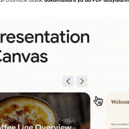
arı otomatik olarak
dokümanlara ya da PDF dosyaların