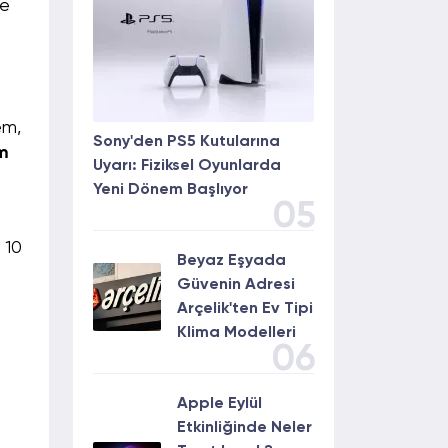
ye
em,
Sony'den PS5 Kutularına
m
Uyarı: Fiziksel Oyunlarda
Yeni Dönem Başlıyor
05
 10
Beyaz Eşyada
Güvenin Adresi
Arçelik'ten Ev Tipi
Klima Modelleri
06
Apple Eylül
Etkinliğinde Neler