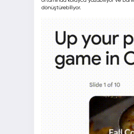
ortamında kolayca yazabiliyor ve bunl
dönüştürebiliyor.