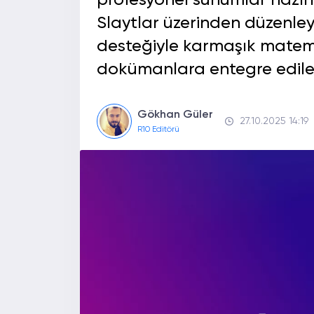
profesyonel sunumlar hazır
Slaytlar üzerinden düzenleye
desteğiyle karmaşık matema
dokümanlara entegre edileb
Gökhan Güler
27.10.2025 14:19
R10 Editörü