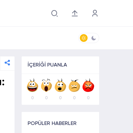
İÇERİĞİ PUANLA
:
0
0
0
0
0
POPÜLER HABERLER