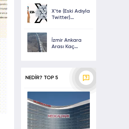
Çıkmanın En
Etkili Yolları!
X'te (Eski Adıyla
Twitter)
Yenilikler ve
Kullanıcılarına
Sunulan Son
İzmir Ankara
Özellikler 2024
Arası Kaç
Saat? Kaç Km?
Yol Tarifi
NEDİR? TOP 5