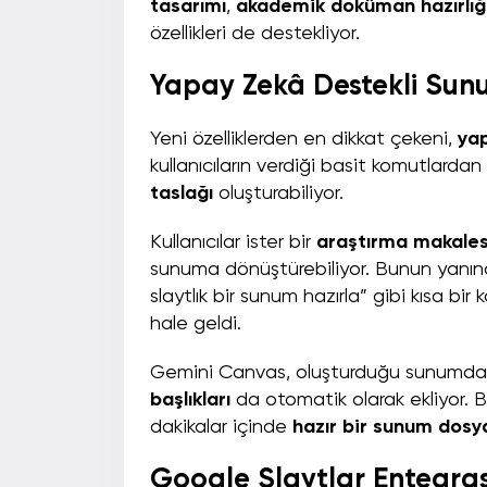
tasarımı
,
akademik doküman hazırlığ
özellikleri de destekliyor.
Yapay Zekâ Destekli Su
Yeni özelliklerden en dikkat çekeni,
yap
kullanıcıların verdiği basit komutlard
taslağı
oluşturabiliyor.
Kullanıcılar ister bir
araştırma makales
sunuma dönüştürebiliyor. Bunun yanın
slaytlık bir sunum hazırla” gibi kısa b
hale geldi.
Gemini Canvas, oluşturduğu sunumda y
başlıkları
da otomatik olarak ekliyor. B
dakikalar içinde
hazır bir sunum dosy
Google Slaytlar Entegra