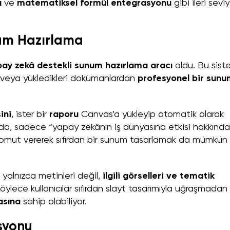
ı
ve
matematiksel formül entegrasyonu
gibi ileri sevi
num Hazırlama
ay zekâ destekli sunum hazırlama aracı
oldu. Bu sist
an veya yükledikleri dokümanlardan
profesyonel bir sunu
ini
, ister bir
raporu
Canvas’a yükleyip otomatik olarak
da, sadece “yapay zekânın iş dünyasına etkisi hakkında
ir komut vererek sıfırdan bir sunum tasarlamak da mümkün
alnızca metinleri değil,
ilgili görselleri ve tematik
öylece kullanıcılar sıfırdan slayt tasarımıyla uğraşmadan
asına
sahip olabiliyor.
syonu