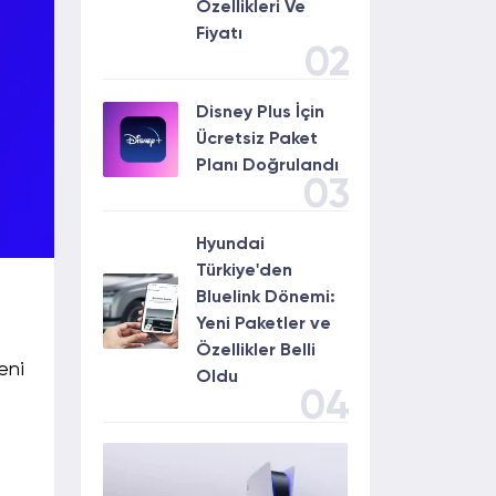
Özellikleri Ve
Fiyatı
02
Disney Plus İçin
Ücretsiz Paket
Planı Doğrulandı
03
Hyundai
Türkiye'den
Bluelink Dönemi:
Yeni Paketler ve
i
Özellikler Belli
eni
Oldu
04