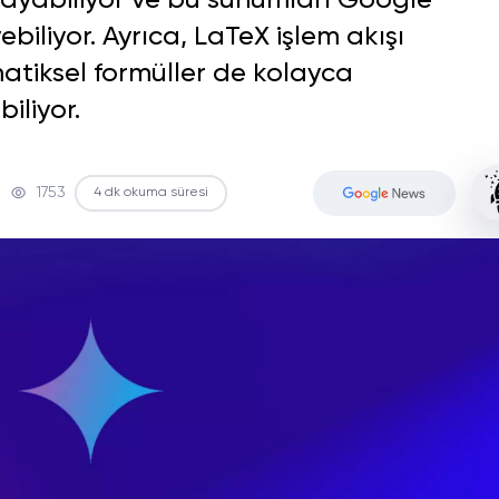
layabiliyor ve bu sunumları Google
biliyor. Ayrıca, LaTeX işlem akışı
tiksel formüller de kolayca
iliyor.
1753
4 dk okuma süresi