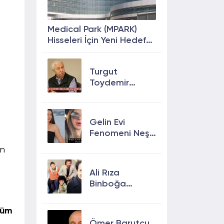
Medical Park (MPARK)
Hisseleri İçin Yeni Hedef
Fiyat: %63 Prim
Potansiyeli
Turgut
Toydemir
kimdir, öldü
mü, neden
öldü?
Gelin Evi
Fenomeni Neşe
Özkan Hayatını
an
Kaybetti! Neşe
Özkan kimdir,
Ali Rıza
neden öldü?
Binboğa
Kimdir?
Aramızda
tüm
Kalmasın
Ömer Barutçu