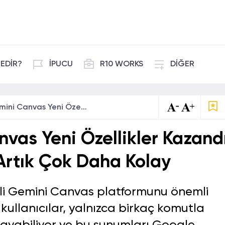
EDİR?
İPUCU
R10 WORKS
DİĞER
Google Gemini Canvas Yeni Özellikler Kazandı: Sunum Hazırlama Artık Çok Daha Kolay
as Yeni Özellikler Kazandı
rtık Çok Daha Kolay
li Gemini Canvas platformunu önemli
k kullanıcılar, yalnızca birkaç komutla