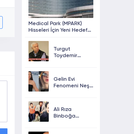
Medical Park (MPARK)
Hisseleri İçin Yeni Hedef
Fiyat: %63 Prim
Potansiyeli
Turgut
Toydemir
kimdir, öldü
mü, neden
öldü?
Gelin Evi
Fenomeni Neşe
Özkan Hayatını
Kaybetti! Neşe
Özkan kimdir,
Ali Rıza
neden öldü?
Binboğa
Kimdir?
Aramızda