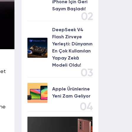
iPhone İçin Geri
Sayım Başladı!
02
DeepSeek V4
Flash Zirveye
Yerleşti: Dünyanın
En Çok Kullanılan
Yapay Zekâ
Modeli Oldu!
03
bet
Apple Ürünlerine
Yeni Zam Geliyor
04
öne