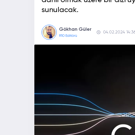
dahil olmak üzere bir dizi 
sunulacak.
Gökhan Güler
04.02.2024 14:3
R10 Editörü