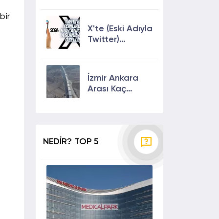
Keşfete
Çıkmanın En
bir
Etkili Yolları!
X'te (Eski Adıyla
Twitter)
Yenilikler ve
Kullanıcılarına
Sunulan Son
İzmir Ankara
Özellikler 2024
Arası Kaç
Saat? Kaç Km?
Yol Tarifi
NEDİR? TOP 5