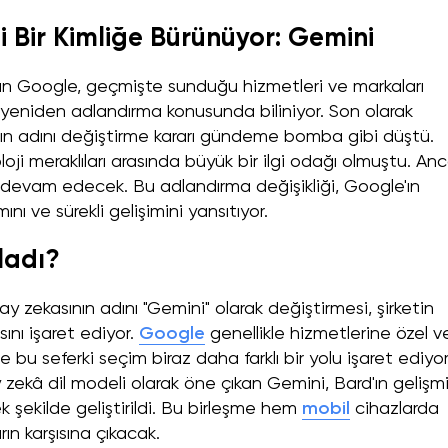
 Bir Kimliğe Bürünüyor: Gemini
n Google, geçmişte sunduğu hizmetleri ve markaları
eniden adlandırma konusunda biliniyor. Son olarak
ın adını değiştirme kararı gündeme bomba gibi düştü.
oji meraklıları arasında büyük bir ilgi odağı olmuştu. An
a devam edecek. Bu adlandırma değişikliği, Google'ın
nı ve sürekli gelişimini yansıtıyor.
ladı?
y zekasının adını "Gemini" olarak değiştirmesi, şirketin
ını işaret ediyor.
Google
genellikle hizmetlerine özel v
 bu seferki seçim biraz daha farklı bir yolu işaret ediyor
 zekâ dil modeli olarak öne çıkan Gemini, Bard'ın gelişm
şekilde geliştirildi. Bu birleşme hem
mobil
cihazlarda
n karşısına çıkacak.