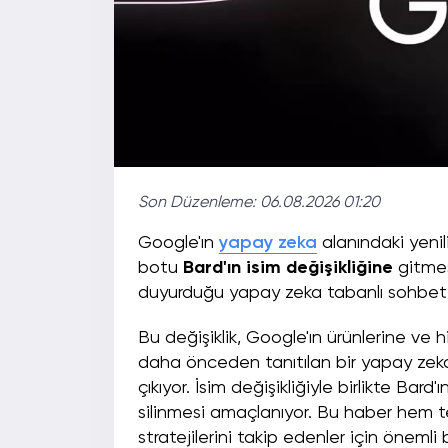
Son Düzenleme:
06.08.2026 01:20
Google'ın
yapay zeka
alanındaki yenil
botu
Bard'ın isim değişikliğine
gitmes
duyurduğu yapay zeka tabanlı sohbet r
Bu değişiklik, Google'ın ürünlerine ve 
daha önceden tanıtılan bir yapay zeka 
çıkıyor. İsim değişikliğiyle birlikte Bar
silinmesi amaçlanıyor. Bu haber hem 
stratejilerini takip edenler için önemli 