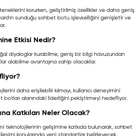
neklerini korurken, geliştirilmiş özellikler ve daha geniş 
ard'ın sunduğu sohbet botu işlevselliğini genişletir ve
ar.
ine Etkisi Nedir?
doğal diyaloglar kurabilme, geniş bir bilgi havuzundan
ar alabilme avantajına sahip olacaklar.
liyor?
erini daha erişilebilir kılmayı, kullanıcı deneyimini
otları alanındaki liderliğini pekiştirmeyi hedefliyor.
ına Katkıları Neler Olacak?
 teknolojilerinin gelişimine katkıda bulunarak, sohbet
tkileşimi konularında yeni standartlar belirleyecek.