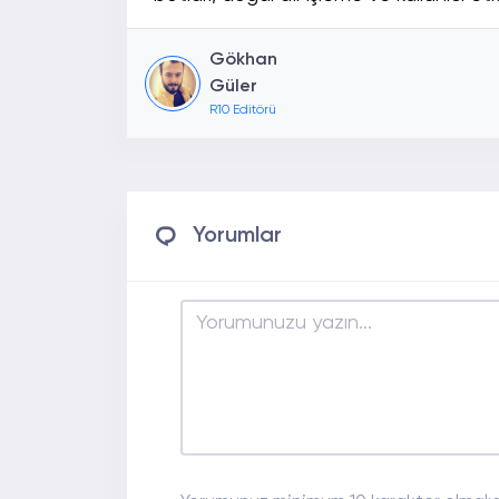
Gökhan
Güler
R10 Editörü
Yorumlar