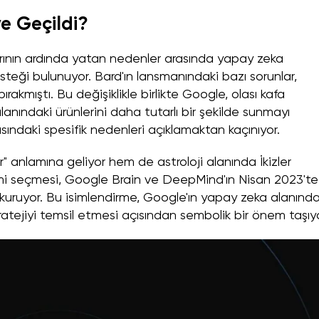
e Geçildi?
arının ardında yatan nedenler arasında yapay zeka
isteği bulunuyor. Bard'ın lansmanındaki bazı sorunlar,
akmıştı. Bu değişiklikle birlikte Google, olası kafa
alanındaki ürünlerini daha tutarlı bir şekilde sunmayı
asındaki spesifik nedenleri açıklamaktan kaçınıyor.
" anlamına geliyor hem de astroloji alanında İkizler
smi seçmesi, Google Brain ve DeepMind'ın Nisan 2023'te
ı kuruyor. Bu isimlendirme, Google'ın yapay zeka alanınd
 stratejiyi temsil etmesi açısından sembolik bir önem taşıyo