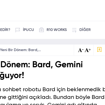
EDİR?
İPUCU
R10 WORKS
DİĞER
Google'da Yeni Bir Dönem: Bard, Gemini Olarak Yeniden Doğuyor!
r Dönem: Bard, Gemini
ğuyor!
 sohbet robotu Bard için beklenmedik b
ine gittiğini açıkladı. Bundan böyle Bard