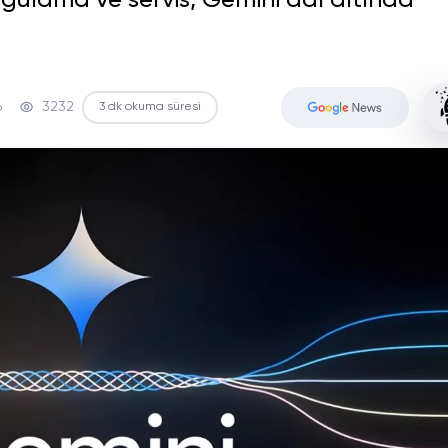
uygulama ve servis, Gemini adı altında
6
3232
3 dk okuma süresi