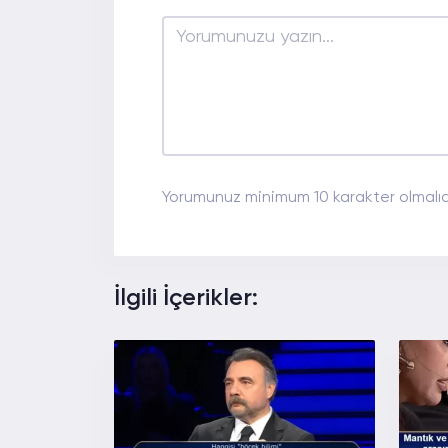
Yorumunuz minimum 10 karakter olmalıdı
İlgili İçerikler: