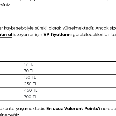
rsiniz.
 kaybı sebbiyle sürekli olarak yükselmektedir. Ancak siz
tın al
isteyenler için
VP fiyatlarını
görebilecekleri bir t
17 TL
70 TL
130 TL
250 TL
450 TL
700 TL
a üzüntü yaşamaktadır.
En ucuz Valorant Points
'i nered
ğineceğiz.