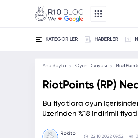
KATEGORİLER
HABERLER
N
Ana Sayfa
Oyun Dünyası
RiotPoint
RiotPoints (RP) Ne
Bu fiyatlara oyun içerisind
üzerinden %18 indirimli fiyatl
Rokito
22.10.2022 09:52