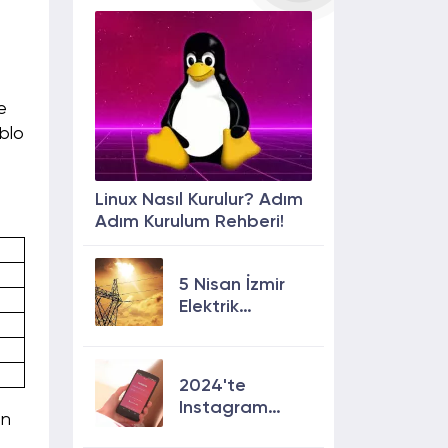
e
ablo
Linux Nasıl Kurulur? Adım
Adım Kurulum Rehberi!
5 Nisan İzmir
Elektrik
Kesintisi: 13
İlçede Elektrik
Olmayacak!
2024'te
Instagram
en
Keşfete