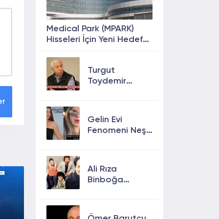
Medical Park (MPARK)
Hisseleri İçin Yeni Hedef
Fiyat: %63 Prim
Potansiyeli
Turgut
Toydemir
kimdir, öldü
er
mü, neden
öldü?
Gelin Evi
Fenomeni Neşe
Özkan Hayatını
Kaybetti! Neşe
Özkan kimdir,
Ali Rıza
neden öldü?
Binboğa
Kimdir?
Aramızda
Kalmasın
Ömer Barutçu