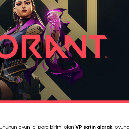
ununun oyun içi para birimi olan
VP satın alarak
, oyun