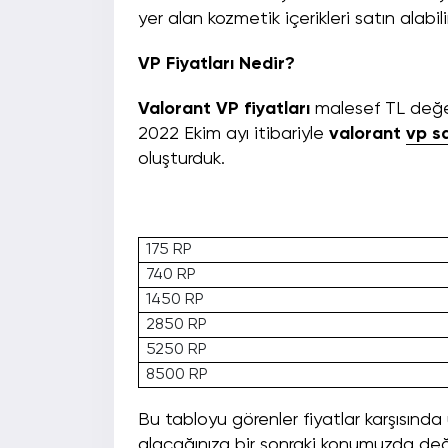
yer alan kozmetik içerikleri satın alabili
VP Fiyatları Nedir?
Valorant VP fiyatları
malesef TL değer
2022 Ekim ayı itibariyle
valorant
vp sa
oluşturduk.
175 RP
740 RP
1450 RP
2850 RP
5250 RP
8500 RP
Bu tabloyu görenler fiyatlar karşısınd
alacağınıza bir sonraki konumuzda de