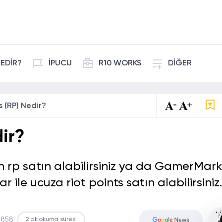
EDİR?
İPUCU
R10 WORKS
DİĞER
s (RP) Nedir?
dir?
en rp satın alabilirsiniz ya da GamerMark
ar ile ucuza riot points satın alabilirsiniz.
3858
2 dk okuma süresi