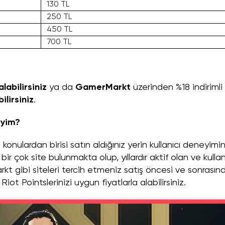
130 TL
250 TL
450 TL
700 TL
alabilirsiniz
ya da
GamerMarkt
üzerinden %18 indirimli
ilirsiniz
.
liyim?
onulardan birisi satın aldığınız yerin kullanıcı deneyimin
bir çok site bulunmakta olup, yıllardır aktif olan ve kullan
 gibi siteleri tercih etmeniz satış öncesi ve sonrasın
iot Pointslerinizi uygun fiyatlarla alabilirsiniz.