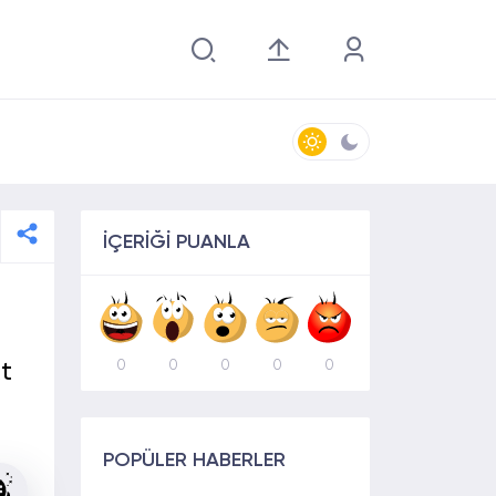
İÇERİĞİ PUANLA
0
0
0
0
0
t
POPÜLER HABERLER