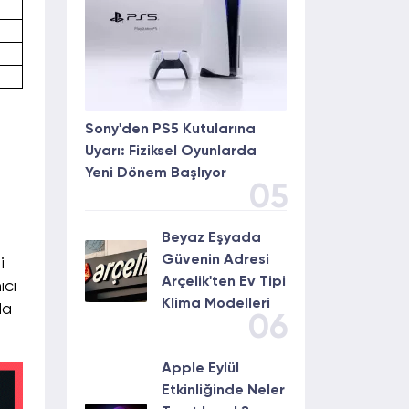
Sony'den PS5 Kutularına
Uyarı: Fiziksel Oyunlarda
Yeni Dönem Başlıyor
05
Beyaz Eşyada
Güvenin Adresi
i
Arçelik'ten Ev Tipi
ıcı
Klima Modelleri
da
06
Apple Eylül
Etkinliğinde Neler