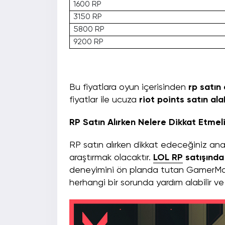
1600 RP
3150 RP
5800 RP
9200 RP
Bu fiyatlara oyun içerisinden
rp satın 
fiyatlar ile ucuza
riot points satın alab
RP Satın Alırken Nelere Dikkat Etme
RP satın alırken dikkat edeceğiniz ana k
araştırmak olacaktır.
LOL RP
satışında
deneyimini ön planda tutan GamerMarkt
herhangi bir sorunda yardım alabilir ve R