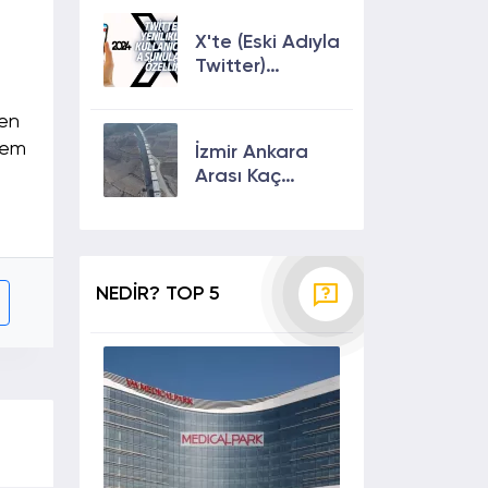
Çıkmanın En
Etkili Yolları!
X'te (Eski Adıyla
Twitter)
Yenilikler ve
Kullanıcılarına
den
Sunulan Son
hem
İzmir Ankara
Özellikler 2024
Arası Kaç
Saat? Kaç Km?
Yol Tarifi
NEDİR? TOP 5