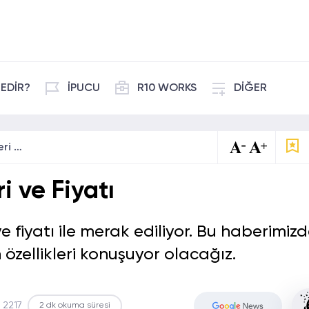
EDİR?
İPUCU
R10 WORKS
DİĞER
Redmi A2 Özellikleri ve Fiyatı
i ve Fiyatı
ve fiyatı ile merak ediliyor. Bu haberimiz
özellikleri konuşuyor olacağız.
2217
2 dk okuma süresi