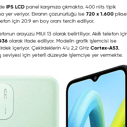
zde
IPS LCD
panel karşımıza çıkmakta. 400 nits tipik
a yer veriyor. Ekranın çözünürlüğü ise
720 x 1.600
pikse
lefon için 20:9 en boy oranı tercih ediliyor.
fonun arayüzü MIUI 13 olarak belirtiliyor. Akıllı telefon içi
G36
olarak ifade ediliyor. Modelin grafik işlemcisi ise
dek içeriyor. Çekirdeklerin 4’ü 2,2 GHz
Cortex-A53
,
iş seviyesi için yeterli düzeyde işlemciye yer vermekte.