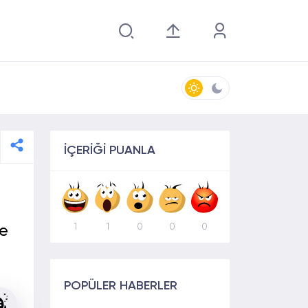
İÇERİĞİ PUANLA
1
1
0
0
0
de
POPÜLER HABERLER