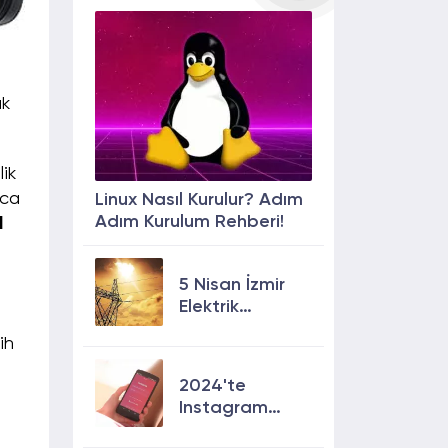
ak
ik
ıca
Linux Nasıl Kurulur? Adım
Adım Kurulum Rehberi!
l
5 Nisan İzmir
Elektrik
Kesintisi: 13
ih
İlçede Elektrik
Olmayacak!
2024'te
Instagram
Keşfete