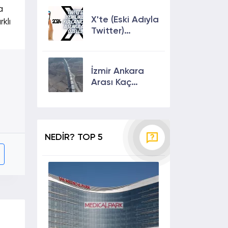
Çıkmanın En
a
Etkili Yolları!
X'te (Eski Adıyla
klı
Twitter)
Yenilikler ve
Kullanıcılarına
Sunulan Son
İzmir Ankara
Özellikler 2024
Arası Kaç
Saat? Kaç Km?
Yol Tarifi
NEDİR? TOP 5