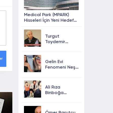
Medical Park (MPARK)
Hisseleri İçin Yeni Hedef
Fiyat: %63 Prim
Potansiyeli
Turgut
Toydemir
kimdir, öldü
mü, neden
öldü?
er
Gelin Evi
Fenomeni Neşe
Özkan Hayatını
Kaybetti! Neşe
Özkan kimdir,
Ali Rıza
neden öldü?
Binboğa
Kimdir?
Aramızda
Kalmasın
Ömer Barutçu