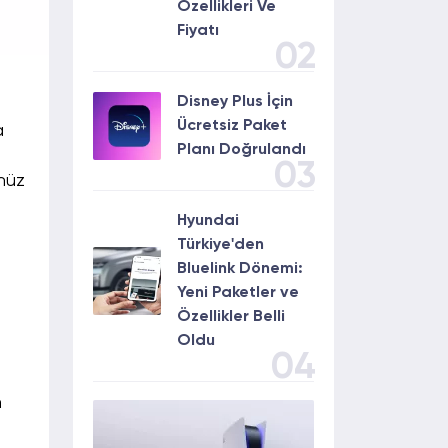
Özellikleri Ve
Fiyatı
02
Disney Plus İçin
Ücretsiz Paket
a
Planı Doğrulandı
03
nüz
Hyundai
Türkiye'den
Bluelink Dönemi:
Yeni Paketler ve
Özellikler Belli
Oldu
04
n