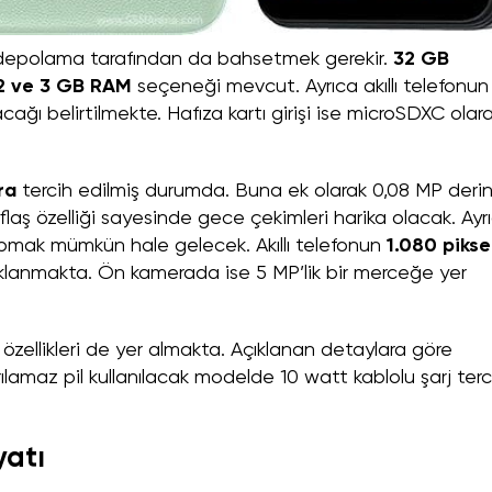
depolama tarafından da bahsetmek gerekir.
32 GB
2 ve 3 GB RAM
seçeneği mevcut. Ayrıca akıllı telefonun
ğı belirtilmekte. Hafıza kartı girişi ise microSDXC olar
ra
tercih edilmiş durumda. Buna ek olarak 0,08 MP derinl
 flaş özelliği sayesinde gece çekimleri harika olacak. Ayr
mak mümkün hale gelecek. Akıllı telefonun
1.080 pikse
klanmakta. Ön kamerada ise 5 MP’lik bir merceğe yer
zellikleri de yer almakta. Açıklanan detaylara göre
ılamaz pil kullanılacak modelde 10 watt kablolu şarj terc
yatı